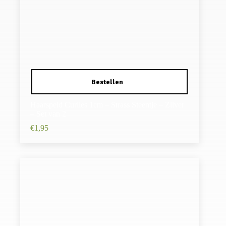
Haarspeld Curlies 1cm – Strass Steentje – Zilver
– Set van 2
€
1,95