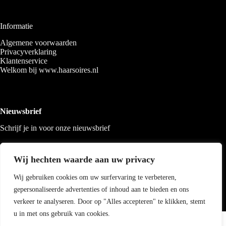
Informatie
Algemene voorwaarden
Privacyverklaring
Klantenservice
Welkom bij www.haarsoires.nl
Nieuwsbrief
Schrijf je in voor onze nieuwsbrief
Wij hechten waarde aan uw privacy
Wij gebruiken cookies om uw surfervaring te verbeteren,
gepersonaliseerde advertenties of inhoud aan te bieden en ons
verkeer te analyseren. Door op "Alles accepteren" te klikken, stemt
u in met ons gebruik van cookies.
Copyright 2026 Haarsoires
-
Best4u
media