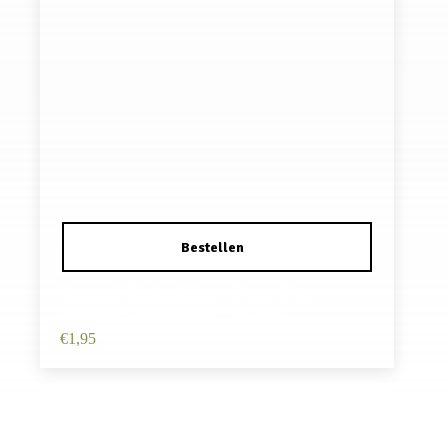
Haarspeld Curlies 1.5cm – Bloem Glitter
Steentjes – Blauw Zilver – Set van 2
€
1,95