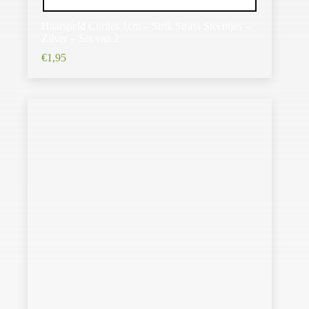
Haarspeld Curlies 1cm – Strik Strass Steentjes –
Zilver – Set van 2
€
1,95