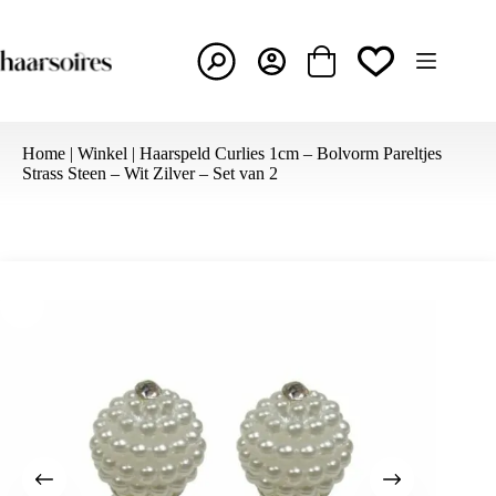
Ga
naar
de
inhoud
Winkelwagen
Home
|
Winkel
|
Haarspeld Curlies 1cm – Bolvorm Pareltjes
Strass Steen – Wit Zilver – Set van 2