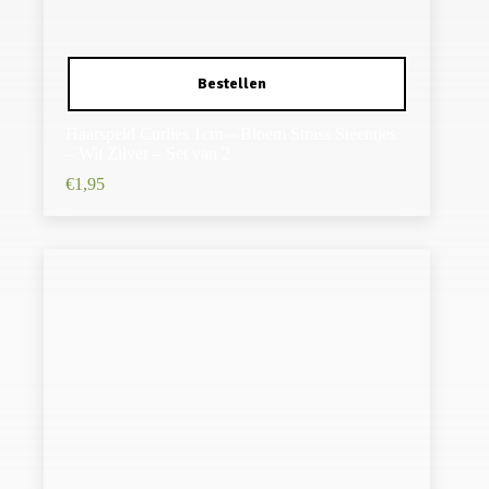
Haarspeld Curlies 1cm – Bloem Strass Steentjes
– Wit Zilver – Set van 2
€
1,95