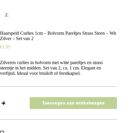
Haarspeld Curlies 1cm – Bolvorm Pareltjes Strass Steen – Wit
Zilver – Set van 2
€
1,95
Zilveren curlies in bolvorm met witte pareltjes en strass
steentje in het midden. Set van 2, ca. 1 cm. Elegant en
verfijnd. Ideaal voor bruiloft of feestkapsel.
Haarspeld
Toevoegen aan winkelwagen
Curlies
1cm
-
Bolvorm
Pareltjes
Strass