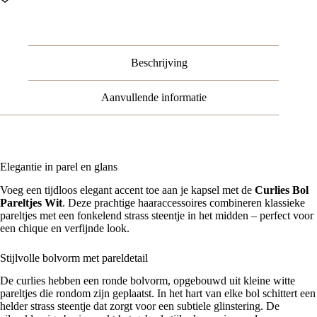
Steen
-
Wit
Zilver
-
Beschrijving
Set
van
2
Aanvullende informatie
aantal
Elegantie in parel en glans
Voeg een tijdloos elegant accent toe aan je kapsel met de
Curlies Bol
Pareltjes Wit
. Deze prachtige haaraccessoires combineren klassieke
pareltjes met een fonkelend strass steentje in het midden – perfect voor
een chique en verfijnde look.
Stijlvolle bolvorm met pareldetail
De curlies hebben een ronde bolvorm, opgebouwd uit kleine witte
pareltjes die rondom zijn geplaatst. In het hart van elke bol schittert een
helder strass steentje dat zorgt voor een subtiele glinstering. De