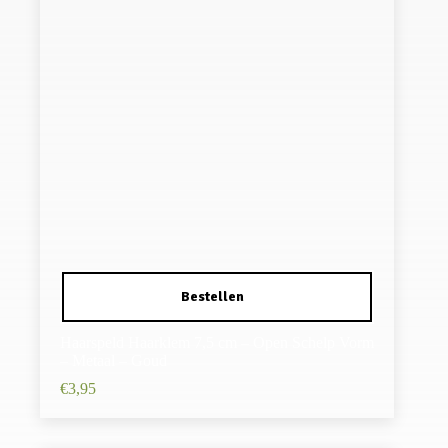
Haarspeld Haarklem 7,5 cm – Open Schelp Vorm
– Metaal – Goud
€
3,95