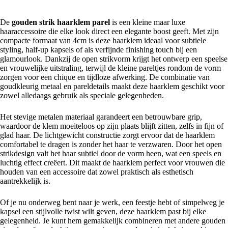
De
gouden strik haarklem parel
is een kleine maar luxe
haaraccessoire die elke look direct een elegante boost geeft. Met zijn
compacte formaat van 4cm is deze haarklem ideaal voor subtiele
styling, half-up kapsels of als verfijnde finishing touch bij een
glamourlook. Dankzij de open strikvorm krijgt het ontwerp een speelse
en vrouwelijke uitstraling, terwijl de kleine pareltjes rondom de vorm
zorgen voor een chique en tijdloze afwerking. De combinatie van
goudkleurig metaal en pareldetails maakt deze haarklem geschikt voor
zowel alledaags gebruik als speciale gelegenheden.
Het stevige metalen materiaal garandeert een betrouwbare grip,
waardoor de klem moeiteloos op zijn plaats blijft zitten, zelfs in fijn of
glad haar. De lichtgewicht constructie zorgt ervoor dat de haarklem
comfortabel te dragen is zonder het haar te verzwaren. Door het open
strikdesign valt het haar subtiel door de vorm heen, wat een speels en
luchtig effect creëert. Dit maakt de haarklem perfect voor vrouwen die
houden van een accessoire dat zowel praktisch als esthetisch
aantrekkelijk is.
Of je nu onderweg bent naar je werk, een feestje hebt of simpelweg je
kapsel een stijlvolle twist wilt geven, deze haarklem past bij elke
gelegenheid. Je kunt hem gemakkelijk combineren met andere gouden