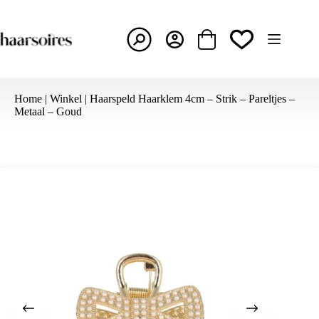
Ga
naar
de
inhoud
Winkelwagen
Home
|
Winkel
|
Haarspeld Haarklem 4cm – Strik – Pareltjes –
Metaal – Goud