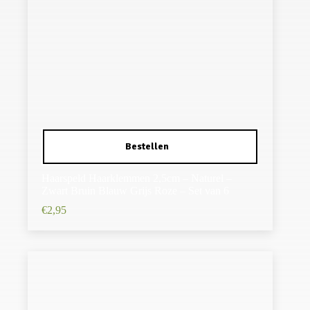
Haarspeld Haarklemmen 2,5cm – Naturel –
Zwart Bruin Blauw Grijs Roze – Set van 6
€
2,95