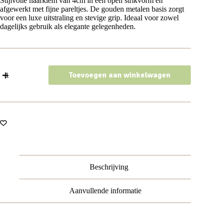
Stijlvolle haarklem van 4cm in een open strikvorm en
afgewerkt met fijne pareltjes. De gouden metalen basis zorgt
voor een luxe uitstraling en stevige grip. Ideaal voor zowel
dagelijks gebruik als elegante gelegenheden.
Haarspeld
Toevoegen aan winkelwagen
Haarklem
4cm
–
Strik
–
Pareltjes
–
Metaal
–
Goud
aantal
Beschrijving
Aanvullende informatie