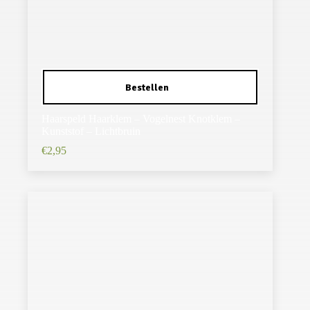
Haarspeld Haarklem – Vogelnest Knotklem –
Kunststof – Lichtbruin
€
2,95