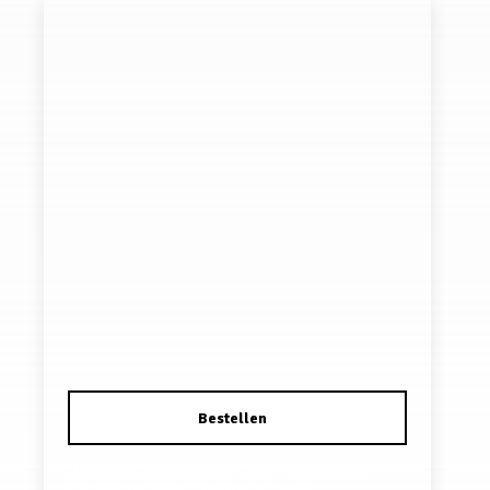
Haarspeld Haarklemmen 1cm – Imitatiehaar
Vlechtjes – Blond Bruin – Set van 6