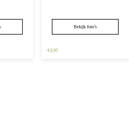
s
Bekijk foto's
m – Haarbloem
Haarspeld Duckklem 12cm – Haarbloem
– Roze
€
3,95