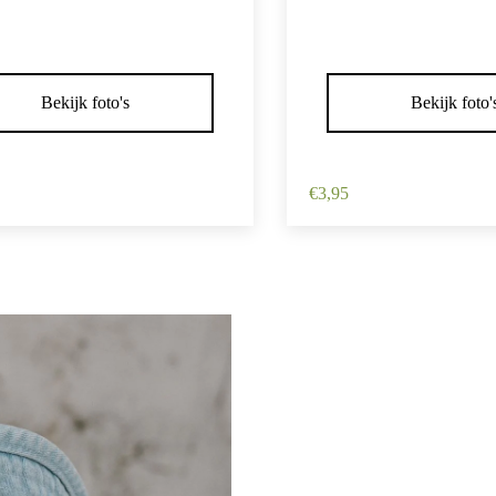
Bekijk foto's
Bekijk foto'
ld Duckklem 12cm – Haarbloem
Haarspeld Duckklem 12c
– Geel
€
3,95