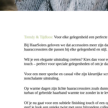
Trendy & Tijdloos:
Voor elke gelegenheid een perfecte
Bij HaarSoires geloven we dat accessoires meer zijn da
haaraccessoires die passen bij elke gelegenheid en stijl.
Wil je een elegante uitstraling creëren? Kies dan voor e
touch – perfect voor speciale gelegenheden of om je dagel
Voor een meer speelse en casual vibe zijn kleurrijke scr
nonchalante uitstraling.
Op warme dagen zijn lichte haaraccessoires zoals dunn
turban of gebreide haarband warmte toe zonder in te lev
Of je nu gaat voor een subtiele finishing touch of een o
geef je look een unieke twist met onze bijzondere collec