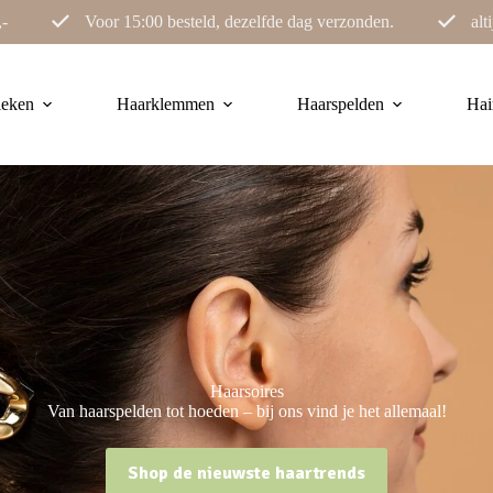
,-
Voor 15:00 besteld, dezelfde dag verzonden.
alt
ieken
Haarklemmen
Haarspelden
Hai
Haarsoires
Van haarspelden tot hoeden – bij ons vind je het allemaal!
Shop de nieuwste haartrends