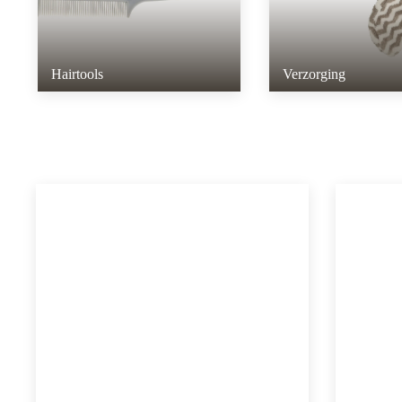
Hairtools
Verzorging