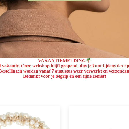
VAKANTIEMELDING
t vakantie. Onze webshop blijft geopend, dus je kunt tijdens deze p
Bestellingen worden
vanaf 7 augustus
weer verwerkt en verzonden
Bedankt voor je begrip en een fijne zomer!