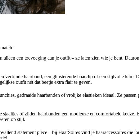
 match!
n alleen een toevoeging aan je outfit – ze laten zien wie je bent. Daa
en verfijnde haarband, een glinsterende haarclip of een stijlvolle kam. 
ijkse outfit nét dat beetje extra flair te geven.
unchies, gedraaide haarbanden of vrolijke elastieken ideaal. Ze passen p
e sjaaltjes of zijden haarbanden een modieuze én comfortabele keuze.
eren op stijl.
pvallend statement piece – bij HaarSoires vind je haaraccessoires die jou
tie!