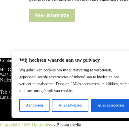
Meer informatie
Wij hechten waarde aan uw privacy
Contact
Categorieën
Het Groen 40
Haarbanden
Wij gebruiken cookies om uw surfervaring te verbeteren,
5411 AE Knegsel
Haarelastieken
gepersonaliseerde advertenties of inhoud aan te bieden en ons
Nederland
Haarklemmen
verkeer te analyseren. Door op "Alles accepteren" te klikken, stemt
Haarspelden
Hairtools
u in met ons gebruik van cookies.
Tel:
+31 (0)619094655
Verzorging
Email:
info@haarsoires.nl
Hoedjes & petten
Aanpassen
Alles afwijzen
Alles accepteren
DIY
Sokkenlol
Copyright 2026 Haarsoires
-
Best4u
media