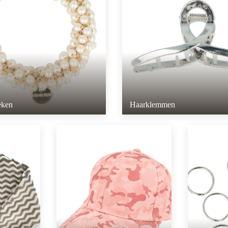
eken
Haarklemmen