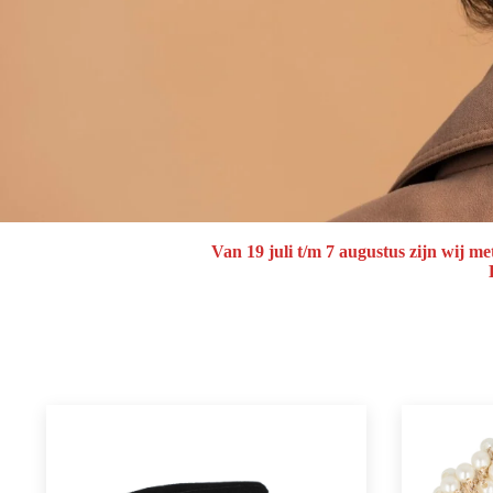
Van
19 juli t/m 7 augustus
zijn wij me