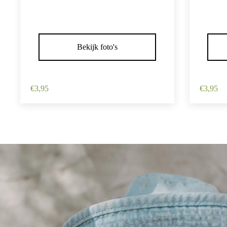
Bekijk foto's
Haarspeld Duckklem 12cm – Haarbloem
Haarspe
– Lichtroze
– Wit
€
3,95
€
3,95