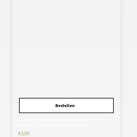
Haarspeld Bananenklem 14cm – Staartklem –
Basic – Matte Kleur – Donkerbruin
€
3,95