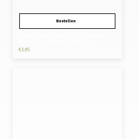
Haarspeld Bananenklem 10cm – Staartklem –
Recht – Strass Steentjes – Bruin Zilver
€
3,95