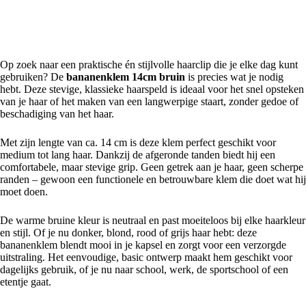
Bananenklem 14cm Bruin – Tijdloze Haarclip voor Dagelijks
Gebruik
Op zoek naar een praktische én stijlvolle haarclip die je elke dag kunt
gebruiken? De
bananenklem 14cm bruin
is precies wat je nodig
hebt. Deze stevige, klassieke haarspeld is ideaal voor het snel opsteken
van je haar of het maken van een langwerpige staart, zonder gedoe of
beschadiging van het haar.
Met zijn lengte van ca. 14 cm is deze klem perfect geschikt voor
medium tot lang haar. Dankzij de afgeronde tanden biedt hij een
comfortabele, maar stevige grip. Geen getrek aan je haar, geen scherpe
randen – gewoon een functionele en betrouwbare klem die doet wat hij
moet doen.
De warme bruine kleur is neutraal en past moeiteloos bij elke haarkleur
en stijl. Of je nu donker, blond, rood of grijs haar hebt: deze
bananenklem blendt mooi in je kapsel en zorgt voor een verzorgde
uitstraling. Het eenvoudige, basic ontwerp maakt hem geschikt voor
dagelijks gebruik, of je nu naar school, werk, de sportschool of een
etentje gaat.