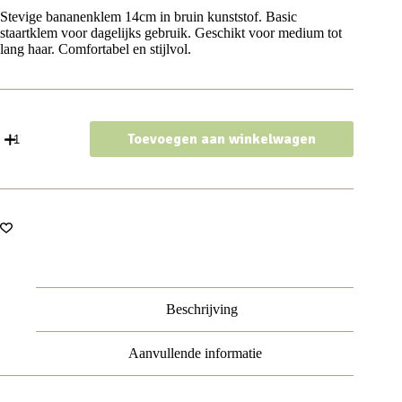
Stevige bananenklem 14cm in bruin kunststof. Basic
staartklem voor dagelijks gebruik. Geschikt voor medium tot
lang haar. Comfortabel en stijlvol.
Haarspeld
Toevoegen aan winkelwagen
bananenklem
-
Staartklem
basic
glans
14cm
-
Bruin
aantal
Beschrijving
Aanvullende informatie