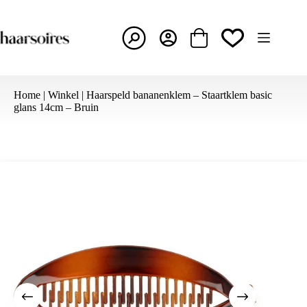
Ga
naar
de
inhoud
Winkelwagen
Home
|
Winkel
|
Haarspeld bananenklem – Staartklem basic
glans 14cm – Bruin