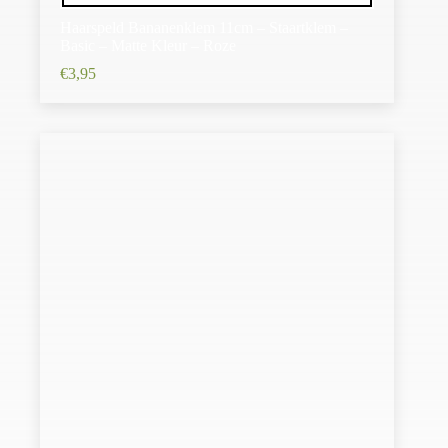
Haarspeld Bananenklem 11cm – Staartklem –
Basic – Matte Kleur – Roze
€
3,95