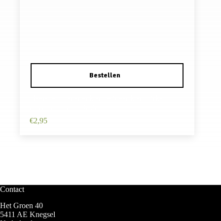
Haarspeld bananenklem – Staartklem cirkel
marmer 10cm – Bruin
€
2,95
Contact
Het Groen 40
5411 AE Knegsel