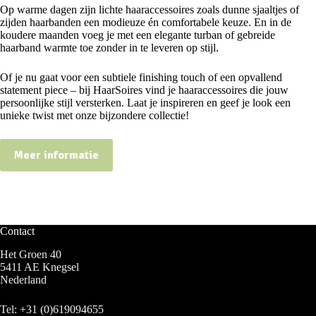
Op warme dagen zijn lichte haaraccessoires zoals dunne sjaaltjes of
zijden haarbanden een modieuze én comfortabele keuze. En in de
koudere maanden voeg je met een elegante turban of gebreide
haarband warmte toe zonder in te leveren op stijl.
Of je nu gaat voor een subtiele finishing touch of een opvallend
statement piece – bij HaarSoires vind je haaraccessoires die jouw
persoonlijke stijl versterken. Laat je inspireren en geef je look een
unieke twist met onze bijzondere collectie!
Meer informatie
Contact
Het Groen 40
5411 AE Knegsel
Nederland
Tel:
+31 (0)619094655