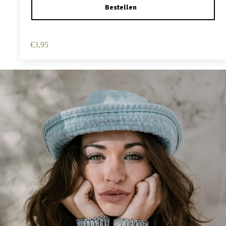
Haarspeld Duckklem 12cm – Haarbloem – Roze
€
3,95