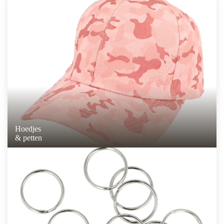
Hoedjes
& petten