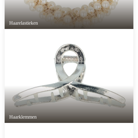
Haarelastieken
Haarklemmen