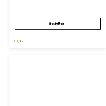
Haarspeld Duckklem 12cm – Haarbloem – Lichtroze
€
3,95