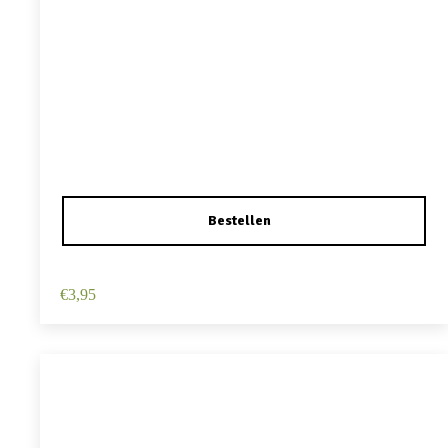
Haarspeld Duckklem 12cm – Haarbloem – Wit
€
3,95