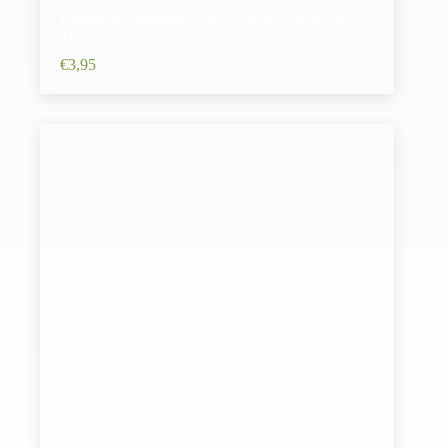
Haarspeld Haarklem 7cm – Open Schelp Vorm –
Metaal – Zilver
€
3,95