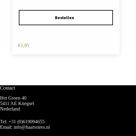
Haarspeld Haarklemmen 2cm – Hartje – Marmer
Print – Wit – Set van 2
€
1,95
Contact
Het Groen 40
5411 AE Knegsel
Nederland
Tel:
+31 (0)619094655
Email:
info@haarsoires.nl