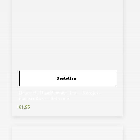
Haarspeld Haarklemmen 1cm – Roosjes –
Fuchsia Roze – Set van 6
€
1,95