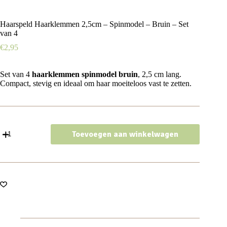
Haarspeld Haarklemmen 2,5cm – Spinmodel – Bruin – Set
van 4
€
2,95
Set van 4
haarklemmen spinmodel bruin
, 2,5 cm lang.
Compact, stevig en ideaal om haar moeiteloos vast te zetten.
Haarspeld
Toevoegen aan winkelwagen
Haarklemmen
2,5cm
–
Spinmodel
–
Bruin
–
Set
van
4
aantal