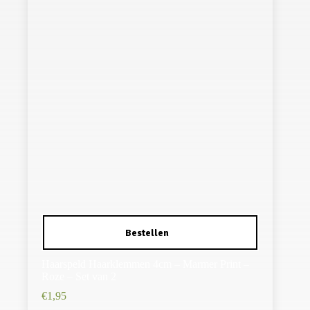
Haarspeld Haarklemmen 4cm – Marmer Print –
Roze – Set van 2
€
1,95