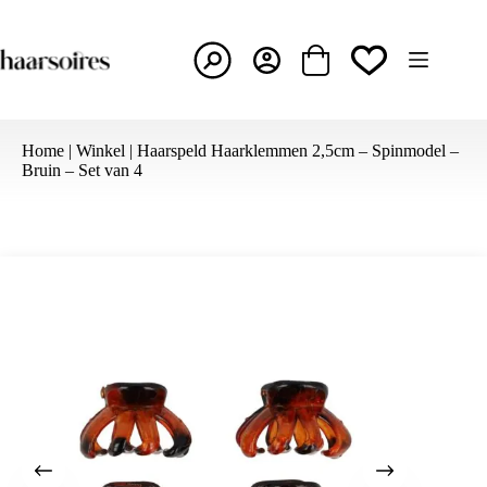
Ga
naar
de
inhoud
Winkelwagen
Home
|
Winkel
|
Haarspeld Haarklemmen 2,5cm – Spinmodel –
Bruin – Set van 4