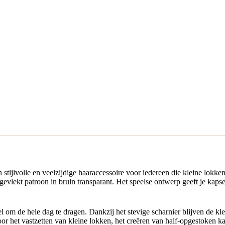
n stijlvolle en veelzijdige haaraccessoire voor iedereen die kleine lokke
vlekt patroon in bruin transparant. Het speelse ontwerp geeft je kapsel
 om de hele dag te dragen. Dankzij het stevige scharnier blijven de k
voor het vastzetten van kleine lokken, het creëren van half-opgestoken 