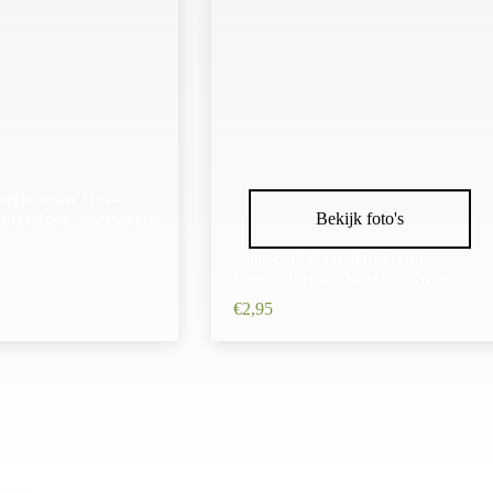
aarklemmen 1cm –
hsia Roze – Set van 6
Bekijk foto's
Haarspeld Haarklem 11cm –
Marmer Print – Metaal – Zwart
€
2,95