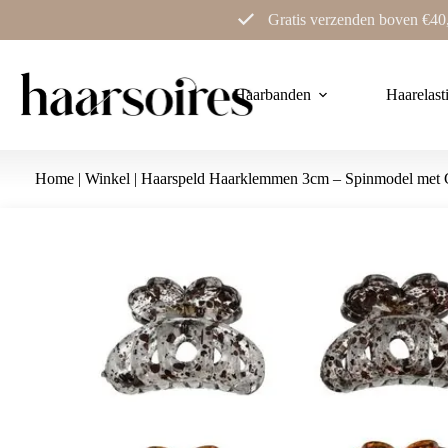
Ga
Gratis verzenden boven €40
naar
de
inhoud
Haarbanden
Haarelast
Home
|
Winkel
|
Haarspeld Haarklemmen 3cm – Spinmodel met Ge