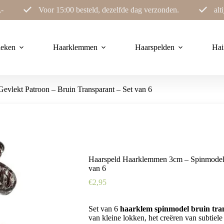
,-
Voor 15:00 besteld, dezelfde dag verzonden.
alt
ieken
Haarklemmen
Haarspelden
Hai
vlekt Patroon – Bruin Transparant – Set van 6
Haarspeld Haarklemmen 3cm – Spinmodel m
van 6
€
2,95
Set van 6
haarklem spinmodel bruin tra
van kleine lokken, het creëren van subtiele