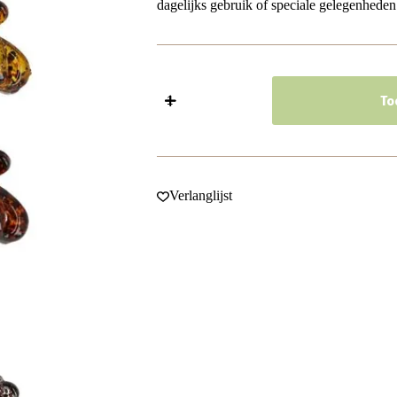
dagelijks gebruik of speciale gelegenheden
Haarspeld
Haarklemmen
To
3cm
–
Spinmodel
met
Gevlekt
Patroon
Verlanglijst
–
Bruin
Transparant
–
Set
van
6
aantal