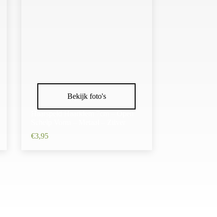
Bekijk foto's
Haarspeld Haarklem 7cm – Open
Schelp Vorm – Metaal – Zilver
€
3,95