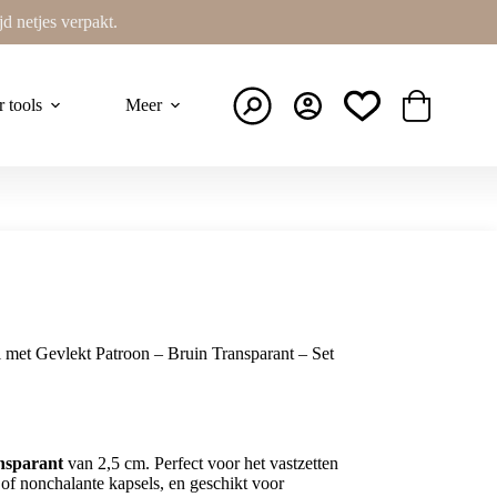
ijd netjes verpakt.
r tools
Meer
Winkelwage
et Gevlekt Patroon – Bruin Transparant – Set
nsparant
van 2,5 cm. Perfect voor het vastzetten
 of nonchalante kapsels, en geschikt voor