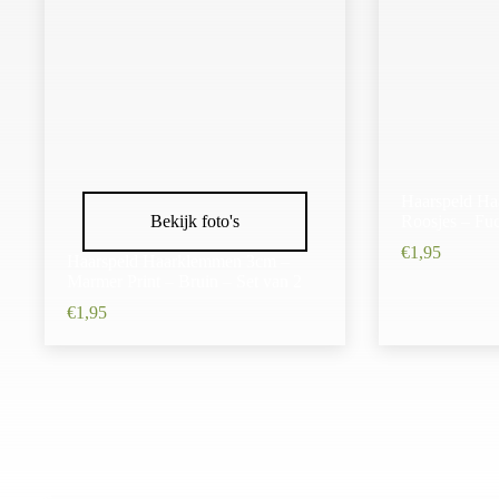
Haarspeld H
Bekijk foto's
Roosjes – Fuc
€
1,95
Haarspeld Haarklemmen 3cm –
Marmer Print – Bruin – Set van 2
€
1,95