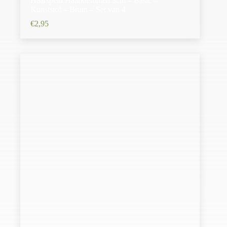
Haarspeld Haarklemmen 3cm – Basic –
Kunststof – Bruin – Set van 4
€
2,95