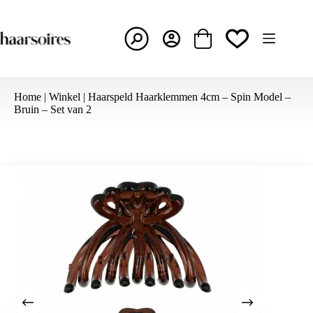
Ga
naar
de
inhoud
Winkelwagen
Home
|
Winkel
|
Haarspeld Haarklemmen 4cm – Spin Model –
Bruin – Set van 2