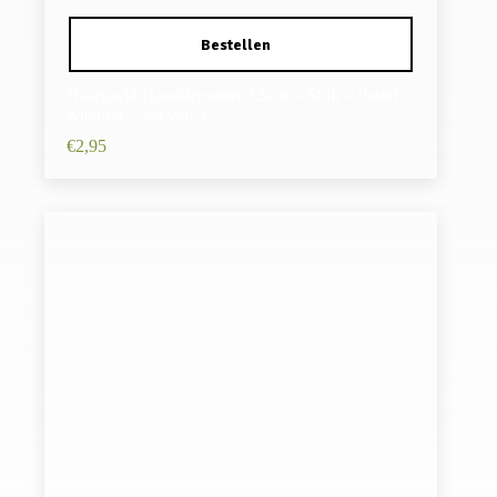
Haarspeld Haarklemmen 2,5cm – Strik – Pastel
Kleuren – Set van 4
€
2,95