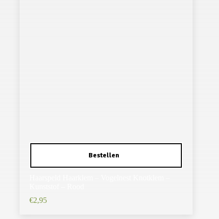
Haarspeld Haarklem – Vogelnest Knotklem –
Kunststof – Rood
€
2,95