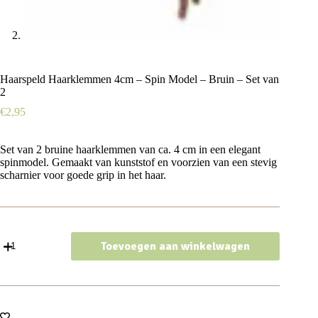
Haarspeld Haarklemmen 4cm – Spin Model – Bruin – Set van
2
€
2,95
Set van 2 bruine haarklemmen van ca. 4 cm in een elegant
spinmodel. Gemaakt van kunststof en voorzien van een stevig
scharnier voor goede grip in het haar.
Haarspeld
Toevoegen aan winkelwagen
Haarklemmen
4cm
–
Spin
Model
–