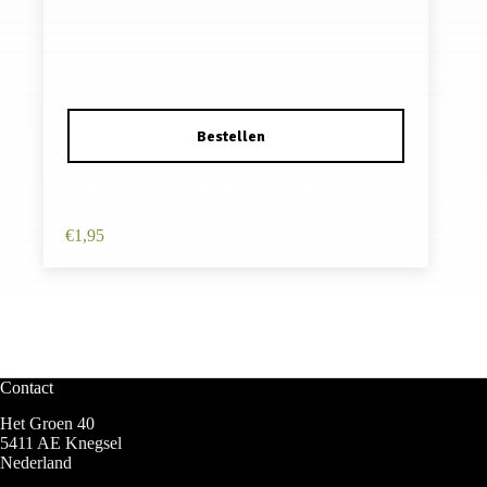
Haarspeld Haarklemmen 4cm – Marmer
Parelmoer – Roze – Set van 2
€
1,95
Contact
Het Groen 40
5411 AE Knegsel
Nederland