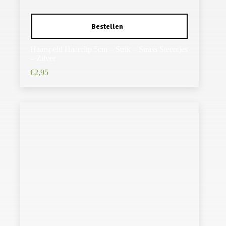
Haarspeld Haarclip 5cm – Strik – Strass Steentjes
– Zilver
€
2,95