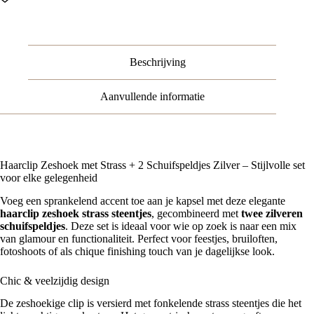
Steentjes
-
Zilver
-
Set
Beschrijving
van
3
aantal
Aanvullende informatie
Haarclip Zeshoek met Strass + 2 Schuifspeldjes Zilver – Stijlvolle set
voor elke gelegenheid
Voeg een sprankelend accent toe aan je kapsel met deze elegante
haarclip zeshoek strass steentjes
, gecombineerd met
twee zilveren
schuifspeldjes
. Deze set is ideaal voor wie op zoek is naar een mix
van glamour en functionaliteit. Perfect voor feestjes, bruiloften,
fotoshoots of als chique finishing touch van je dagelijkse look.
Chic & veelzijdig design
De zeshoekige clip is versierd met fonkelende strass steentjes die het