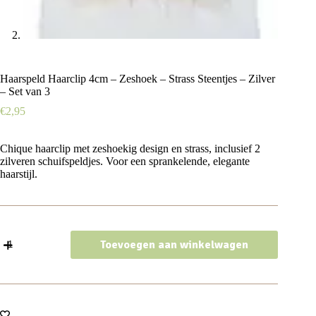
Haarspeld Haarclip 4cm – Zeshoek – Strass Steentjes – Zilver
– Set van 3
€
2,95
Chique haarclip met zeshoekig design en strass, inclusief 2
zilveren schuifspeldjes. Voor een sprankelende, elegante
haarstijl.
Haarspeld
Toevoegen aan winkelwagen
Haarclip
4cm
-
Zeshoek
-
Strass