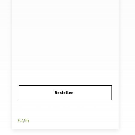
Haarspeld Haarclip 4cm – Strik – Strass Steentjes
– Goud
€
2,95