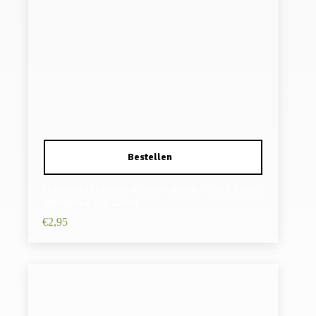
Haarspeld Haarclip 4,5cm – Recht – Parel Strass
Steentjes – Wit Zilver
€
2,95