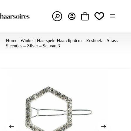
Ga
naar
de
inhoud
Winkelwagen
Home
|
Winkel
|
Haarspeld Haarclip 4cm – Zeshoek – Strass
Steentjes – Zilver – Set van 3