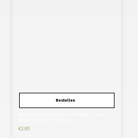
Haarspeld Haarclip 4,5cm – Infinity – Parel
Strass Steentjes – Zilver wit
€
2,95