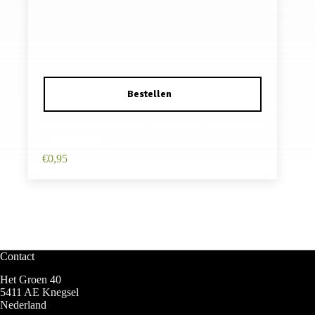
Haarspeld Haarclip 6cm – Ruitvorm – Panterprint
– Beige Bruin
€
0,95
Contact
Het Groen 40
5411 AE Knegsel
Nederland