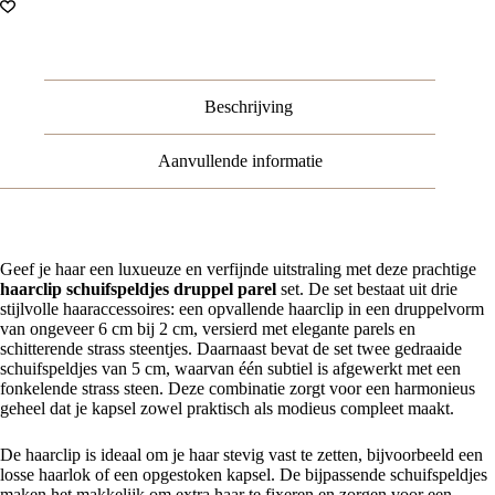
Strass
Steentjes
-
Goud
Wit
Beschrijving
–
Set
van
Aanvullende informatie
3
aantal
Geef je haar een luxueuze en verfijnde uitstraling met deze prachtige
haarclip schuifspeldjes druppel parel
set. De set bestaat uit drie
stijlvolle haaraccessoires: een opvallende haarclip in een druppelvorm
van ongeveer 6 cm bij 2 cm, versierd met elegante parels en
schitterende strass steentjes. Daarnaast bevat de set twee gedraaide
schuifspeldjes van 5 cm, waarvan één subtiel is afgewerkt met een
fonkelende strass steen. Deze combinatie zorgt voor een harmonieus
geheel dat je kapsel zowel praktisch als modieus compleet maakt.
De haarclip is ideaal om je haar stevig vast te zetten, bijvoorbeeld een
losse haarlok of een opgestoken kapsel. De bijpassende schuifspeldjes
maken het makkelijk om extra haar te fixeren en zorgen voor een