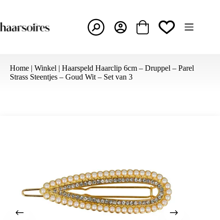
Ga
naar
de
inhoud
Winkelwagen
Home
|
Winkel
|
Haarspeld Haarclip 6cm – Druppel – Parel
Strass Steentjes – Goud Wit – Set van 3