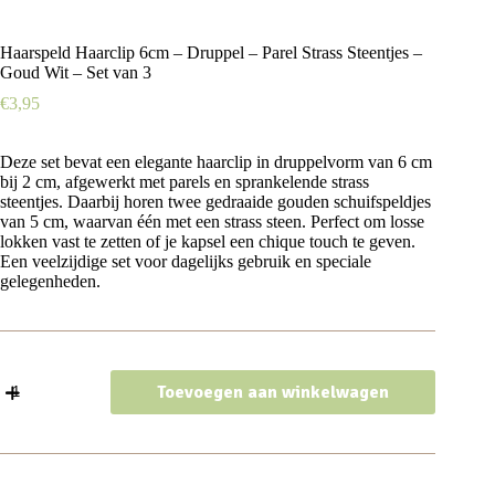
Haarspeld Haarclip 6cm – Druppel – Parel Strass Steentjes –
Goud Wit – Set van 3
€
3,95
Deze set bevat een elegante haarclip in druppelvorm van 6 cm
bij 2 cm, afgewerkt met parels en sprankelende strass
steentjes. Daarbij horen twee gedraaide gouden schuifspeldjes
van 5 cm, waarvan één met een strass steen. Perfect om losse
lokken vast te zetten of je kapsel een chique touch te geven.
Een veelzijdige set voor dagelijks gebruik en speciale
gelegenheden.
Haarspeld
Toevoegen aan winkelwagen
Haarclip
6cm
-
Druppel
-
Parel