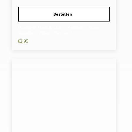
Haarspeld Haarclip 4cm – Zeshoek – Strass
Steentjes – Zilver – Set van 3
€
2,95