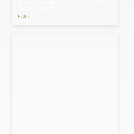
Haarspeld Haarclip 3,5cm – Bloem – Parel Strass
Steentjes – Koper Zilver Wit
€
2,95