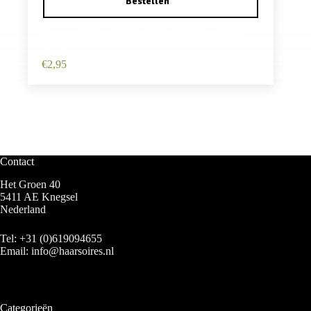
Haarspeld Haarclip 5cm – Recht – Parel – Wit
Zilver
€
2,95
Contact
Het Groen 40
5411 AE Knegsel
Nederland
Tel:
+31 (0)619094655
Email:
info@haarsoires.nl
Categorieën