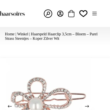
Ga
naar
de
inhoud
Winkelwagen
Home
|
Winkel
|
Haarspeld Haarclip 3,5cm – Bloem – Parel
Strass Steentjes – Koper Zilver Wit