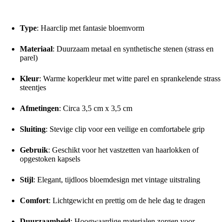
Kenmerken van de Haarclip Bloem Strass Koper:
Type
: Haarclip met fantasie bloemvorm
Materiaal
: Duurzaam metaal en synthetische stenen (strass en
parel)
Kleur
: Warme koperkleur met witte parel en sprankelende strass
steentjes
Afmetingen
: Circa 3,5 cm x 3,5 cm
Sluiting
: Stevige clip voor een veilige en comfortabele grip
Gebruik
: Geschikt voor het vastzetten van haarlokken of
opgestoken kapsels
Stijl
: Elegant, tijdloos bloemdesign met vintage uitstraling
Comfort
: Lichtgewicht en prettig om de hele dag te dragen
Duurzaamheid
: Hoogwaardige materialen zorgen voor