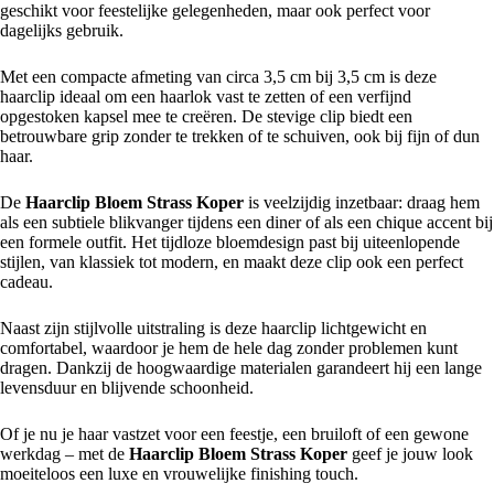
geschikt voor feestelijke gelegenheden, maar ook perfect voor
dagelijks gebruik.
Met een compacte afmeting van circa 3,5 cm bij 3,5 cm is deze
haarclip ideaal om een haarlok vast te zetten of een verfijnd
opgestoken kapsel mee te creëren. De stevige clip biedt een
betrouwbare grip zonder te trekken of te schuiven, ook bij fijn of dun
haar.
De
Haarclip Bloem Strass Koper
is veelzijdig inzetbaar: draag hem
als een subtiele blikvanger tijdens een diner of als een chique accent bij
een formele outfit. Het tijdloze bloemdesign past bij uiteenlopende
stijlen, van klassiek tot modern, en maakt deze clip ook een perfect
cadeau.
Naast zijn stijlvolle uitstraling is deze haarclip lichtgewicht en
comfortabel, waardoor je hem de hele dag zonder problemen kunt
dragen. Dankzij de hoogwaardige materialen garandeert hij een lange
levensduur en blijvende schoonheid.
Of je nu je haar vastzet voor een feestje, een bruiloft of een gewone
werkdag – met de
Haarclip Bloem Strass Koper
geef je jouw look
moeiteloos een luxe en vrouwelijke finishing touch.