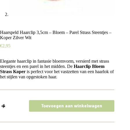
Haarspeld Haarclip 3,5cm – Bloem – Parel Strass Steentjes –
Koper Zilver Wit
€
2,95
Elegante haarclip in fantasie bloemvorm, versierd met strass
steentjes en een parel in het midden. De
Haarclip Bloem
Strass Koper
is perfect voor het vastzetten van een haarlok of
het stijlen van opgestoken haar.
Haarspeld
Toevoegen aan winkelwagen
Haarclip
3,5cm
-
Bloem
-