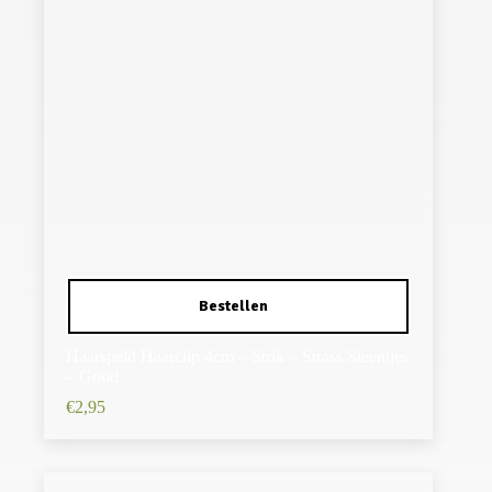
Haarspeld Haarclip 4cm – Strik – Strass Steentjes
– Goud
€
2,95