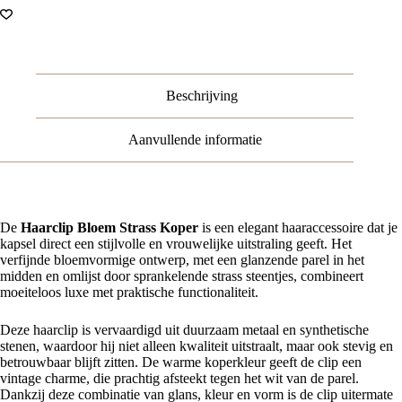
Parel
Strass
Steentjes
-
Koper
Zilver
Beschrijving
Wit
aantal
Aanvullende informatie
De
Haarclip Bloem Strass Koper
is een elegant haaraccessoire dat je
kapsel direct een stijlvolle en vrouwelijke uitstraling geeft. Het
verfijnde bloemvormige ontwerp, met een glanzende parel in het
midden en omlijst door sprankelende strass steentjes, combineert
moeiteloos luxe met praktische functionaliteit.
Deze haarclip is vervaardigd uit duurzaam metaal en synthetische
stenen, waardoor hij niet alleen kwaliteit uitstraalt, maar ook stevig en
betrouwbaar blijft zitten. De warme koperkleur geeft de clip een
vintage charme, die prachtig afsteekt tegen het wit van de parel.
Dankzij deze combinatie van glans, kleur en vorm is de clip uitermate