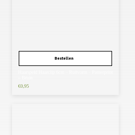
Haarspeld Haarclip 6cm – Ruitvorm – Panterprint
– Bruin
€
0,95