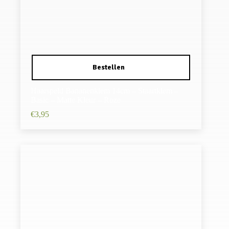
Haarspeld Bananenklem 14cm – Staartklem –
Basic – Matte Kleur – Roze
€
3,95