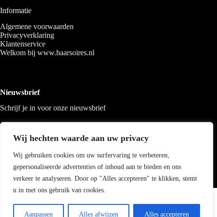
Informatie
Algemene voorwaarden
Privacyverklaring
Klantenservice
Welkom bij www.haarsoires.nl
Nieuwsbrief
Schrijf je in voor onze nieuwsbrief
Wij hechten waarde aan uw privacy
Wij gebruiken cookies om uw surfervaring te verbeteren,
gepersonaliseerde advertenties of inhoud aan te bieden en ons
verkeer te analyseren. Door op "Alles accepteren" te klikken, stemt
u in met ons gebruik van cookies.
Copyright 2026 Haarsoires
-
Best4u
media
Aanpassen
Alles afwijzen
Alles accepteren