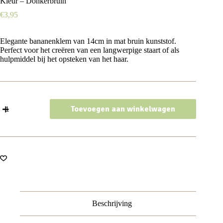
Kleur – Donkerbruin
€
3,95
Elegante bananenklem van 14cm in mat bruin kunststof.
Perfect voor het creëren van een langwerpige staart of als
hulpmiddel bij het opsteken van het haar.
Haarspeld
Toevoegen aan winkelwagen
Bananenklem
14cm
-
Staartklem
-
Basic
-
Matte
Kleur
-
Donkerbruin
Beschrijving
aantal