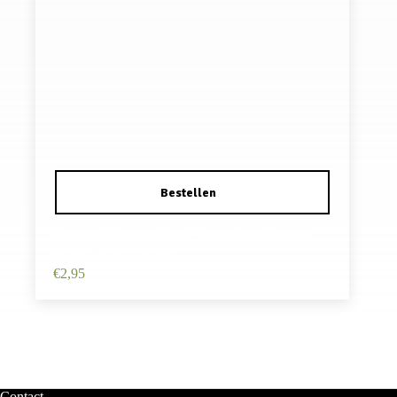
Haarspeld bananenklem – Straatklem vierkant
fantasie 14cm – Bruin
€
2,95
Contact