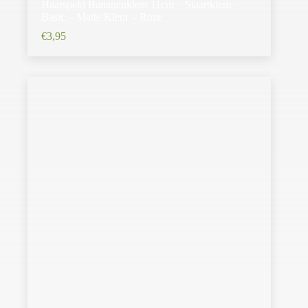
Haarspeld Bananenklem 11cm – Staartklem –
Basic – Matte Kleur – Roze
€
3,95