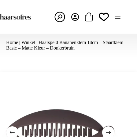
Ga
naar
de
inhoud
Winkelwagen
Home
|
Winkel
|
Haarspeld Bananenklem 14cm – Staartklem –
Basic – Matte Kleur – Donkerbruin