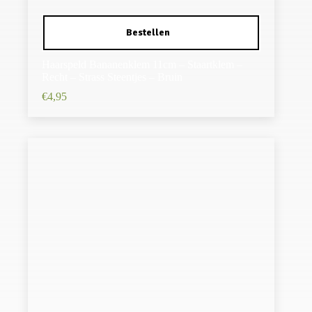
Haarspeld Bananenklem 11cm – Staartklem –
Recht – Strass Steentjes – Bruin
€
4,95