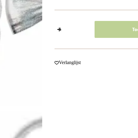
Haarelastieken
–
To
Strik
5cm
–
Glans
Stof
-
Verlanglijst
Zilver
-
Set
van
3
aantal