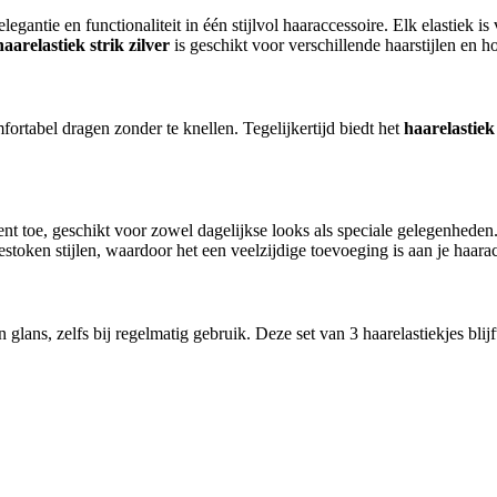
egantie en functionaliteit in één stijlvol haaraccessoire. Elk elastiek is 
haarelastiek strik zilver
is geschikt voor verschillende haarstijlen en h
fortabel dragen zonder te knellen. Tegelijkertijd biedt het
haarelastiek 
ent toe, geschikt voor zowel dagelijkse looks als speciale gelegenhede
estoken stijlen, waardoor het een veelzijdige toevoeging is aan je haara
n glans, zelfs bij regelmatig gebruik. Deze set van 3 haarelastiekjes bli