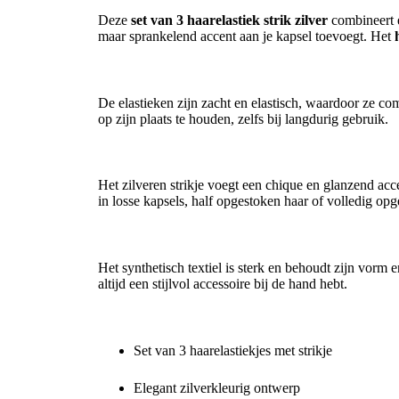
Deze
set van 3 haarelastiek strik zilver
combineert el
maar sprankelend accent aan je kapsel toevoegt. Het
Comfortabel en stevig
De elastieken zijn zacht en elastisch, waardoor ze com
op zijn plaats te houden, zelfs bij langdurig gebruik.
Elegant en veelzijdig
Het zilveren strikje voegt een chique en glanzend acc
in losse kapsels, half opgestoken haar of volledig opg
Duurzaam en onderhoudsvriendelijk
Het synthetisch textiel is sterk en behoudt zijn vorm e
altijd een stijlvol accessoire bij de hand hebt.
Waarom kiezen voor deze set?
Set van 3 haarelastiekjes met strikje
Elegant zilverkleurig ontwerp