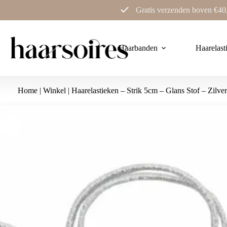
Ga
Gratis verzenden boven €40
naar
de
inhoud
Haarbanden
Haarelast
Home
|
Winkel
|
Haarelastieken – Strik 5cm – Glans Stof – Zilver