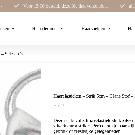
,-
Voor 15:00 besteld, dezelfde dag verzonden.
alt
ieken
Haarklemmen
Haarspelden
Hai
 – Set van 3
Haarelastieken – Strik 5cm – Glans Stof – 
€
1,95
Deze set bevat 3
haarelastiek strik zilver
zilverkleurig strikje. Perfect om je haar sti
gebruik of feestelijke gelegenheden.