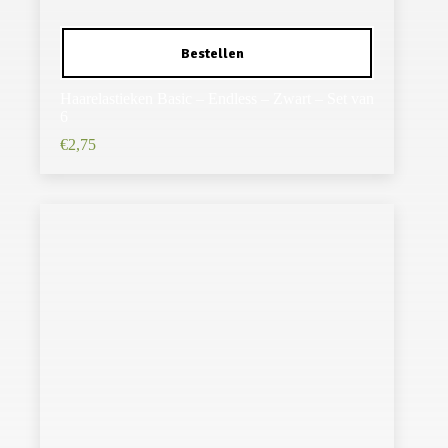
Haarelastieken Basic – Endless – Zwart – Set van
6
€
2,75