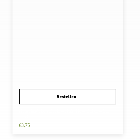
Haarelastieken Basic – Hair Tie – Beige – Set
van 5
€
3,75