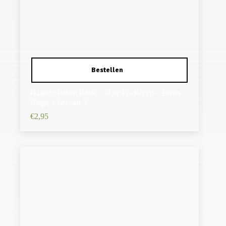
Haarelastieken Basic – Hair Tie Koord – Bruin
Beige – Set van 3
€
2,95