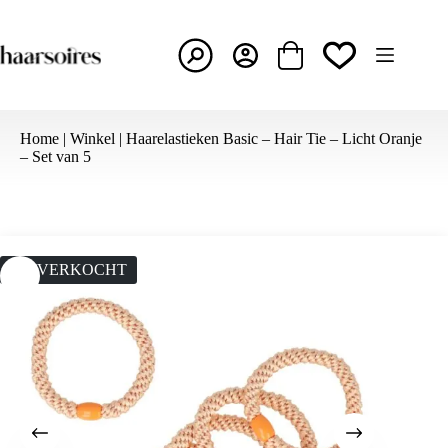
Ga
naar
de
inhoud
Winkelwagen
Home
|
Winkel
|
Haarelastieken Basic – Hair Tie – Licht Oranje
– Set van 5
UITVERKOCHT