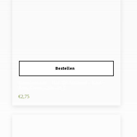
Haarelastieken – Hair Tie Armband – Kant –
Roze Creme – Set van 5
€
2,75