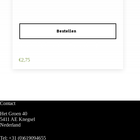
Haarelastiek Scrunchie – Panterprint – Zwart
Grijs
€
2,75
Contact
Het Groen 40
5411 AE Knegsel
Nederland
Tel:
+31 (0)619094655