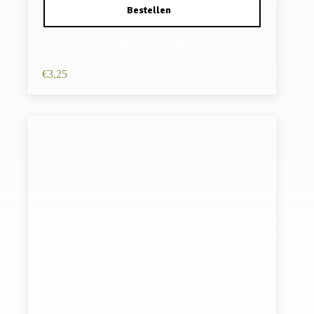
Haarelastiek Scrunchie – Jungle Print – 30cm
Linten – Dunne Stof – Groen Blauw
€
3,25