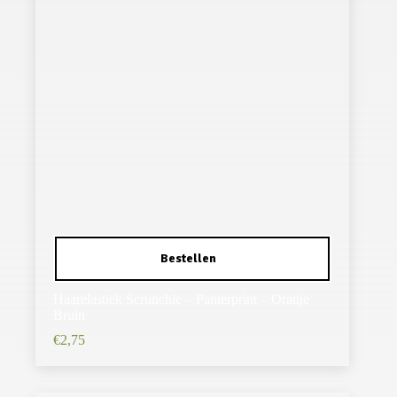
Haarelastiek Scrunchie – Panterprint – Oranje
Bruin
€
2,75