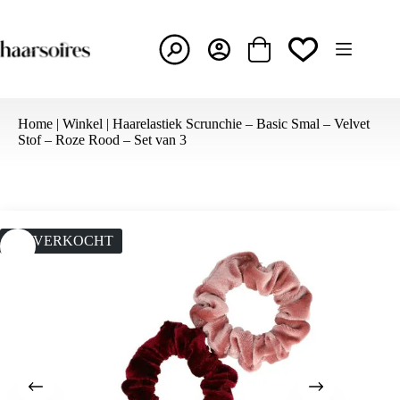
Ga
naar
de
inhoud
Winkelwagen
Home
|
Winkel
|
Haarelastiek Scrunchie – Basic Smal – Velvet
Stof – Roze Rood – Set van 3
UITVERKOCHT