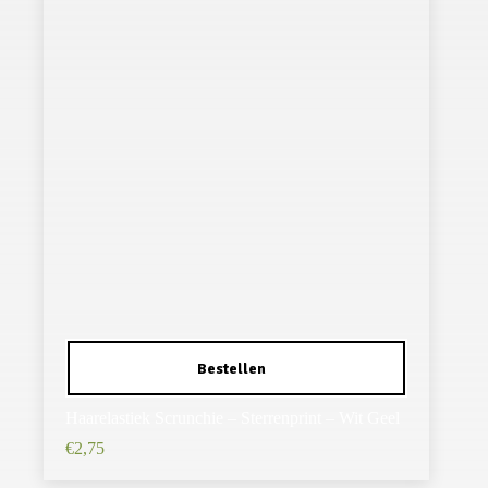
Haarelastiek Scrunchie – Sterrenprint – Wit Geel
€
2,75