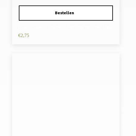
Haarelastiek Scrunchie – Sterrenprint – Wit Bruin
€
2,75