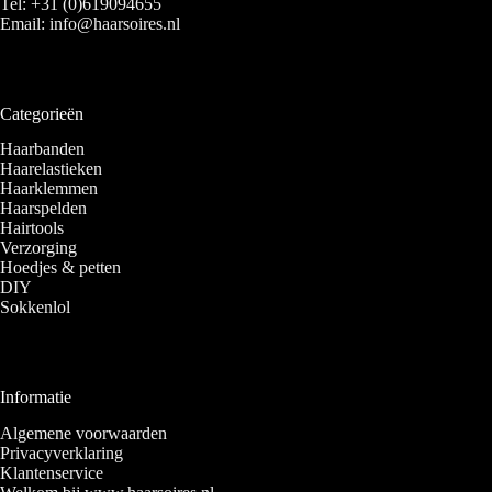
Tel:
+31 (0)619094655
Email:
info@haarsoires.nl
Categorieën
Haarbanden
Haarelastieken
Haarklemmen
Haarspelden
Hairtools
Verzorging
Hoedjes & petten
DIY
Sokkenlol
Informatie
Algemene voorwaarden
Privacyverklaring
Klantenservice