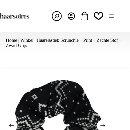
Ga
naar
de
inhoud
Winkelwagen
Home
|
Winkel
|
Haarelastiek Scrunchie – Print – Zachte Stof –
Zwart Grijs