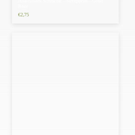
Haarelastiek Scrunchie – Streepprint – Goud
Roze
€
2,75