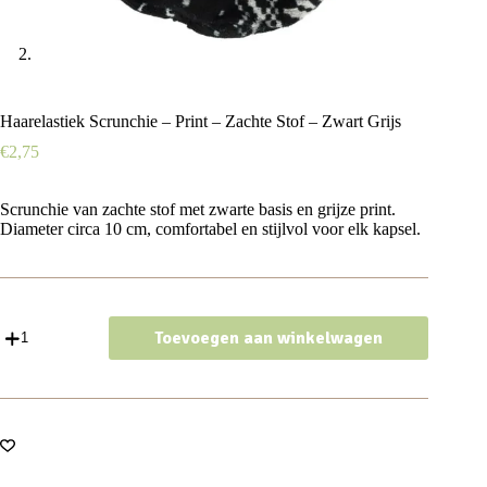
Haarelastiek Scrunchie – Print – Zachte Stof – Zwart Grijs
€
2,75
Scrunchie van zachte stof met zwarte basis en grijze print.
Diameter circa 10 cm, comfortabel en stijlvol voor elk kapsel.
Haarelastiek
Toevoegen aan winkelwagen
Scrunchie
–
Print
–
Zachte
Stof
–
Zwart