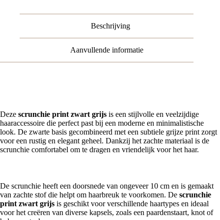
Grijs
aantal
Beschrijving
Aanvullende informatie
Scrunchie Print Zwart Grijs Voor Een Moderne Look
Deze
scrunchie print zwart grijs
is een stijlvolle en veelzijdige
haaraccessoire die perfect past bij een moderne en minimalistische
look. De zwarte basis gecombineerd met een subtiele grijze print zorgt
voor een rustig en elegant geheel. Dankzij het zachte materiaal is de
scrunchie comfortabel om te dragen en vriendelijk voor het haar.
Zwarte Scrunchie Met Grijze Print Van Zachte Stof
De scrunchie heeft een doorsnede van ongeveer 10 cm en is gemaakt
van zachte stof die helpt om haarbreuk te voorkomen. De
scrunchie
print zwart grijs
is geschikt voor verschillende haartypes en ideaal
voor het creëren van diverse kapsels, zoals een paardenstaart, knot of