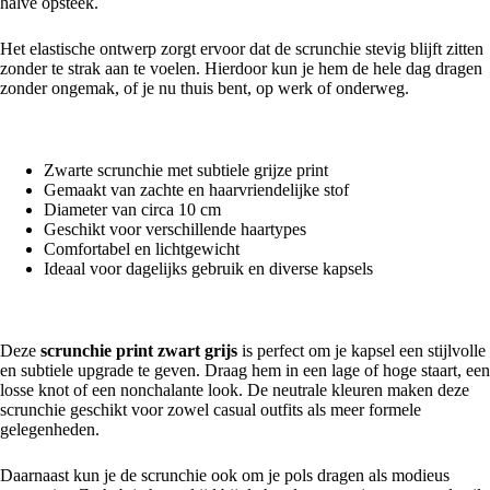
halve opsteek.
Het elastische ontwerp zorgt ervoor dat de scrunchie stevig blijft zitten
zonder te strak aan te voelen. Hierdoor kun je hem de hele dag dragen
zonder ongemak, of je nu thuis bent, op werk of onderweg.
Waarom Kiezen Voor Scrunchie Print Zwart Grijs?
Zwarte scrunchie met subtiele grijze print
Gemaakt van zachte en haarvriendelijke stof
Diameter van circa 10 cm
Geschikt voor verschillende haartypes
Comfortabel en lichtgewicht
Ideaal voor dagelijks gebruik en diverse kapsels
Scrunchie Zwart Grijs Voor Elke Gelegenheid
Deze
scrunchie print zwart grijs
is perfect om je kapsel een stijlvolle
en subtiele upgrade te geven. Draag hem in een lage of hoge staart, een
losse knot of een nonchalante look. De neutrale kleuren maken deze
scrunchie geschikt voor zowel casual outfits als meer formele
gelegenheden.
Daarnaast kun je de scrunchie ook om je pols dragen als modieus