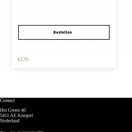
Haarelastiek Scrunchie – Streepprint – Goud
Grijs
€
2,75
Contact
Het Groen 40
5411 AE Knegsel
Nederland