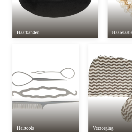
Haarbanden
Haarelasti
Hairtools
Verzorging