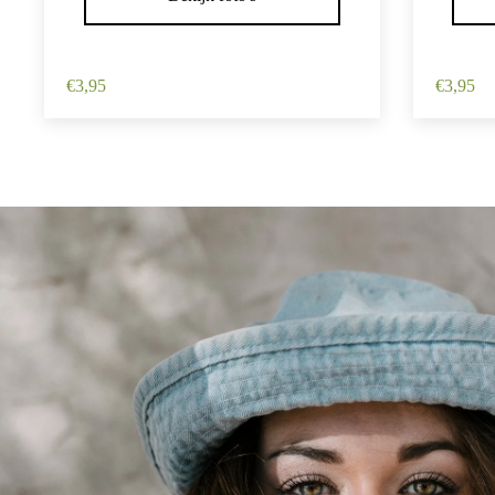
Haarspeld Duckklem 12cm – Haarbloem
Haarspe
– Lichtroze
– Wit
€
3,95
€
3,95