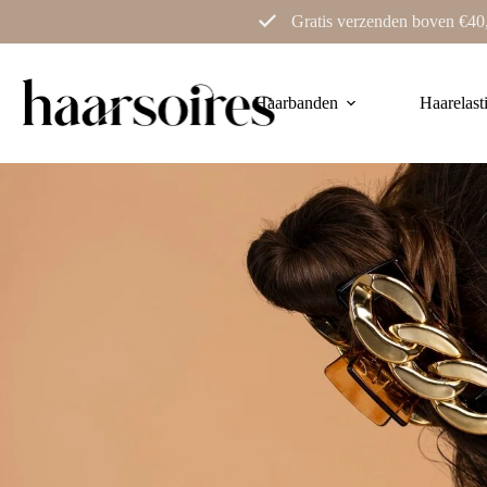
Ga
Gratis verzenden boven €40
naar
de
inhoud
Haarbanden
Haarelast