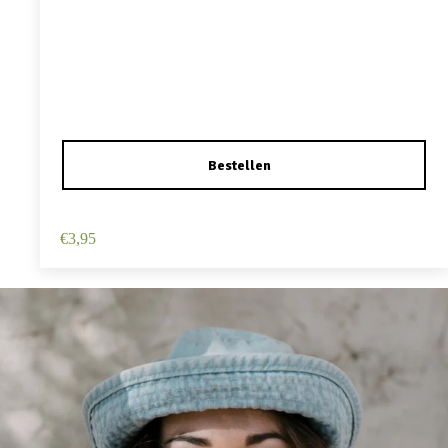
Haarspeld Duckklem 12cm – Haarbloem – Roze
€
3,95