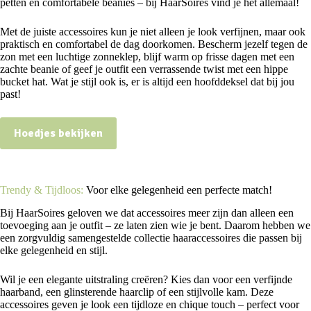
petten en comfortabele beanies – bij HaarSoires vind je het allemaal!
Met de juiste accessoires kun je niet alleen je look verfijnen, maar ook
praktisch en comfortabel de dag doorkomen. Bescherm jezelf tegen de
zon met een luchtige zonneklep, blijf warm op frisse dagen met een
zachte beanie of geef je outfit een verrassende twist met een hippe
bucket hat. Wat je stijl ook is, er is altijd een hoofddeksel dat bij jou
past!
Hoedjes bekijken
Trendy & Tijdloos:
Voor elke gelegenheid een perfecte match!
Bij HaarSoires geloven we dat accessoires meer zijn dan alleen een
toevoeging aan je outfit – ze laten zien wie je bent. Daarom hebben we
een zorgvuldig samengestelde collectie haaraccessoires die passen bij
elke gelegenheid en stijl.
Wil je een elegante uitstraling creëren? Kies dan voor een verfijnde
haarband, een glinsterende haarclip of een stijlvolle kam. Deze
accessoires geven je look een tijdloze en chique touch – perfect voor