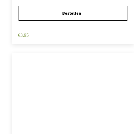
Haarspeld Duckklem 12cm – Haarbloem – Geel
€
3,95