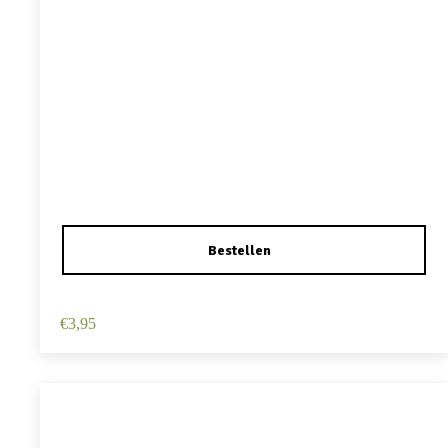
Haarspeld Duckklem 12cm – Haarbloem – Lichtroze
€
3,95