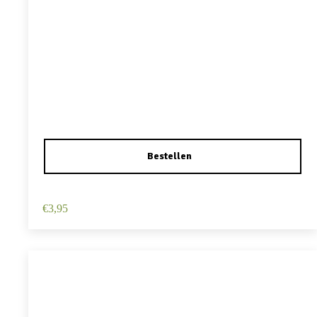
Haarspeld Duckklem 12cm – Haarbloem – Wit
€
3,95