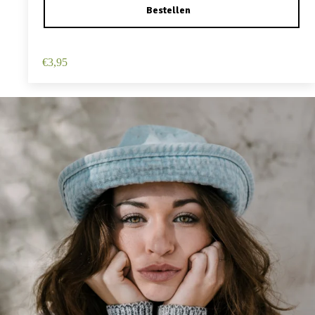
Haarspeld Duckklem 12cm – Haarbloem – Roze
€
3,95