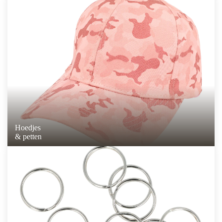
Hoedjes
& petten