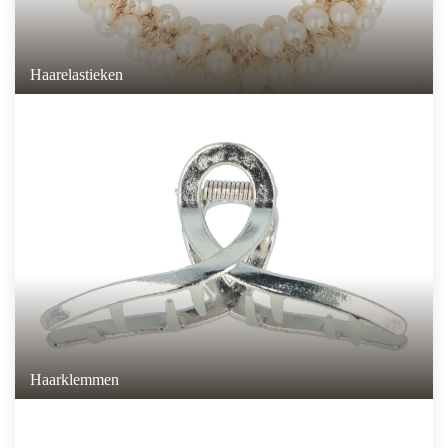
Haarelastieken
Haarklemmen