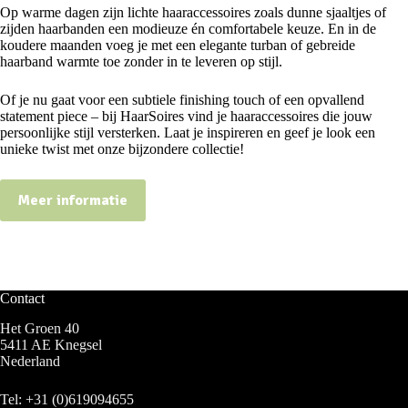
Op warme dagen zijn lichte haaraccessoires zoals dunne sjaaltjes of
zijden haarbanden een modieuze én comfortabele keuze. En in de
koudere maanden voeg je met een elegante turban of gebreide
haarband warmte toe zonder in te leveren op stijl.
Of je nu gaat voor een subtiele finishing touch of een opvallend
statement piece – bij HaarSoires vind je haaraccessoires die jouw
persoonlijke stijl versterken. Laat je inspireren en geef je look een
unieke twist met onze bijzondere collectie!
Meer informatie
Contact
Het Groen 40
5411 AE Knegsel
Nederland
Tel:
+31 (0)619094655