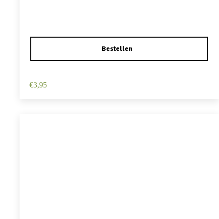
Haarspeld Duckklem 12cm – Haarbloem – Lichtroze
€
3,95