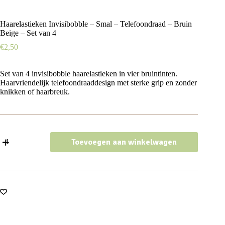
Haarelastieken Invisibobble – Smal – Telefoondraad – Bruin
Beige – Set van 4
€
2,50
Set van 4 invisibobble haarelastieken in vier bruintinten.
Haarvriendelijk telefoondraaddesign met sterke grip en zonder
knikken of haarbreuk.
Haarelastieken
Toevoegen aan winkelwagen
Invisibobble
-
Smal
-
Telefoondraad
-
Bruin
Beige
-
Set