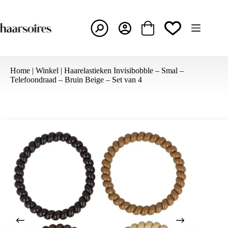
Ga
naar
de
inhoud
Winkelwagen
Home
|
Winkel
|
Haarelastieken Invisibobble – Smal –
Telefoondraad – Bruin Beige – Set van 4