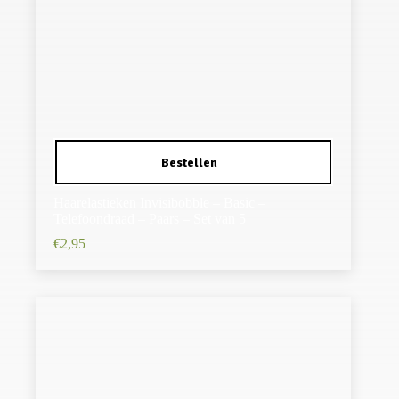
Haarelastieken Invisibobble – Basic –
Telefoondraad – Paars – Set van 5
€
2,95