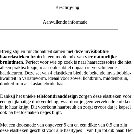
van
Beschrijving
4
aantal
Aanvullende informatie
Breng stijl en functionaliteit samen met deze
invisibobble
haarelastieken bruin
in een mooie mix van
vier natuurlijke
bruintinten
. Perfect voor wie op zoek is naar haaraccessoires die niet
alleen praktisch zijn, maar ook subtiel opgaan in verschillende
haarkleuren. Deze set van 4 elastieken biedt de bekende invisibobble-
kwaliteit in variatievorm, ideaal voor zowel lichtbruin, middenbruin,
donkerbruin als kastanjebruin haar.
Dankzij het unieke
telefoondraaddesign
zorgen deze elastieken voor
een gelijkmatige drukverdeling, waardoor je geen vervelende knikken
in je haar krijgt. Dit voorkomt haarbreuk en zorgt ervoor dat je kapsel
ook na het losmaken netjes blijft.
Met een doorsnede van ongeveer 5 cm en een dikte van 0,5 cm zijn
deze elastieken geschikt voor alle haartypes – van fijn tot dik haar. Het