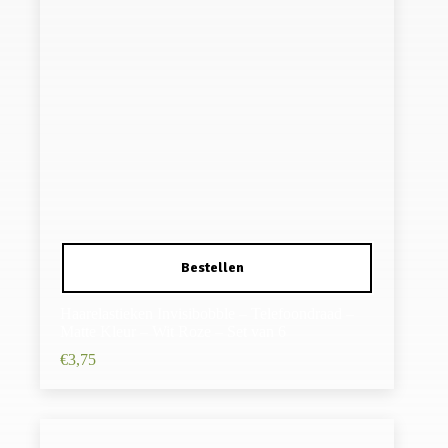
Haarelastieken Invisibobble – Telefoondraad –
Matte Kleur – Wit Roze – Set van 6
€
3,75