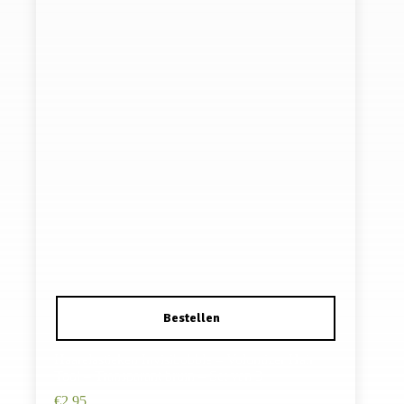
Haarelastieken Invisibobble – Volumizer Hair
Tool – Transparant bruin – Set van 3
€
2,95