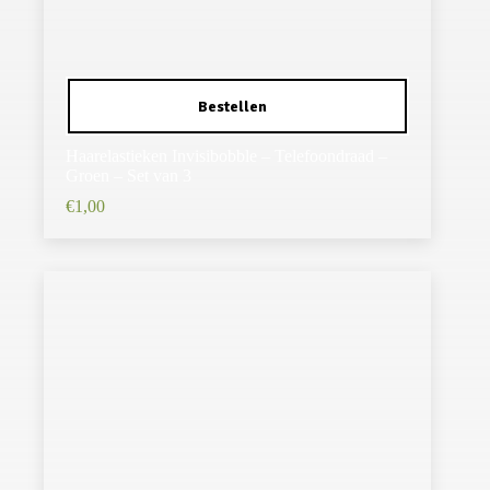
Haarelastieken Invisibobble – Telefoondraad –
Groen – Set van 3
€
1,00