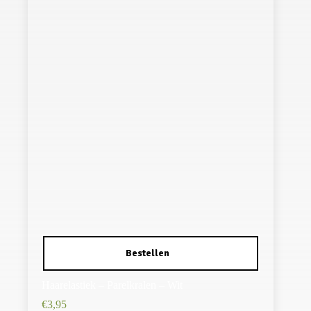
Haarelastiek – Parelkralen – Wit
€
3,95