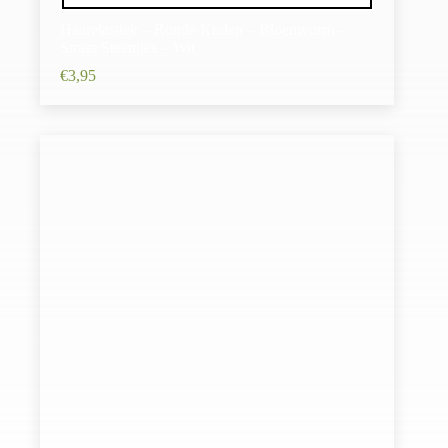
Haarelastiek – Ronde Kralen – Bloemvorm –
Strass Steentjes – Wit
€
3,95