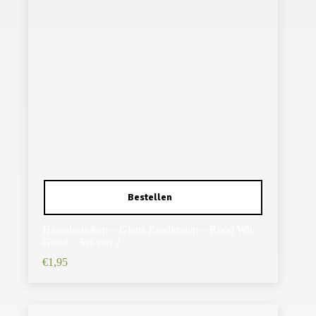
Haarelastieken – Glans Parelkralen – Rood Wit
Goud – Set van 2
€
1,95