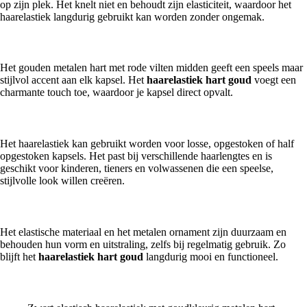
op zijn plek. Het knelt niet en behoudt zijn elasticiteit, waardoor het
haarelastiek langdurig gebruikt kan worden zonder ongemak.
Stijlvol en speels
Het gouden metalen hart met rode vilten midden geeft een speels maar
stijlvol accent aan elk kapsel. Het
haarelastiek hart goud
voegt een
charmante touch toe, waardoor je kapsel direct opvalt.
Veelzijdig gebruik
Het haarelastiek kan gebruikt worden voor losse, opgestoken of half
opgestoken kapsels. Het past bij verschillende haarlengtes en is
geschikt voor kinderen, tieners en volwassenen die een speelse,
stijlvolle look willen creëren.
Duurzaam en onderhoudsvriendelijk
Het elastische materiaal en het metalen ornament zijn duurzaam en
behouden hun vorm en uitstraling, zelfs bij regelmatig gebruik. Zo
blijft het
haarelastiek hart goud
langdurig mooi en functioneel.
Waarom kiezen voor het Haarelastiek Hart Goud?