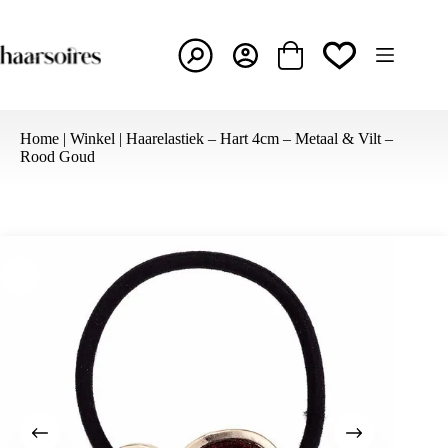
Ga
naar
de
inhoud
Winkelwagen
Home
|
Winkel
|
Haarelastiek – Hart 4cm – Metaal & Vilt –
Rood Goud