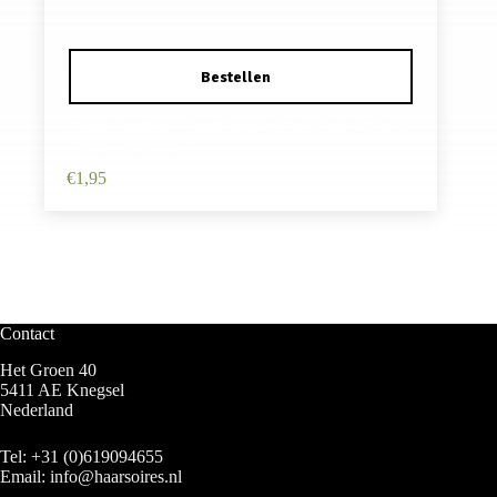
Haarelastieken – Strik 5cm – Glitter Stof – Grijs
Zilver – Set van 3
€
1,95
Contact
Het Groen 40
5411 AE Knegsel
Nederland
Tel:
+31 (0)619094655
Email:
info@haarsoires.nl