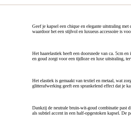
Geef je kapsel een chique en elegante uitstraling met 
waardoor het een stijlvol en luxueus accessoire is voo
Elegant ontwerp met parels en bladbedel
Het haarelastiek heeft een doorsnede van ca. 5cm en 
en goud zorgt voor een tijdloze en luxe uitstraling, te
Glitter en kwaliteit
Het elastiek is gemaakt van textiel en metaal, wat zo
glitterafwerking geeft een sprankelend effect dat je k
Veelzijdig te combineren
Dankzij de neutrale bruin-wit-goud combinatie past d
als subtiel accent in een half-opgestoken kapsel. De p
Voordelen in één oogopslag