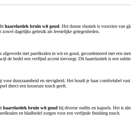
dit
haarelastiek bruin wit goud
. Het dunne elastiek is voorzien van g
r zowel dagelijks gebruik als feestelijke gelegenheden.
is afgewerkt met parelkralen in wit en goud, gecombineerd met een met
rwijl de bedel een verfijnd accent toevoegt. Dit haarelastiek is een subt
rgt voor duurzaamheid en stevigheid. Het houdt je haar comfortabel vast
apsel direct een luxueuze touch geeft.
it
haarelastiek bruin wit goud
bij diverse outfits en kapsels. Het is id
arelkralen en bladbedel zorgen voor een verfijnde finishing touch.