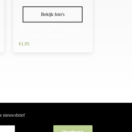
Bekijk foto's
Haarelastieken – Strik 6cm –
Streeppatroon Stof – Metaaldraad –
Zwart Rood – Set van 2
€
1,95
ze nieuwsbrief