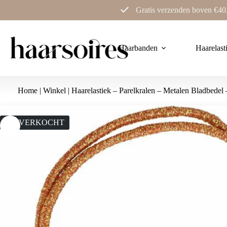
Ga
Gratis verzenden boven €40
naar
de
inhoud
Haarbanden
Haarelast
Home
|
Winkel
|
Haarelastiek – Parelkralen – Metalen Bladbedel
UITVERKOCHT