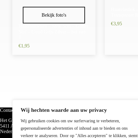
Haarelastiek 
Bekijk foto's
Transparant 
€
3,95
Haarelastieken – Strik 5cm – Glitter
Stof – Goud Grijs Zilver – Set van
3
€
1,95
Wij hechten waarde aan uw privacy
Contact
Categorieën
Het Groen 40
Haarbanden
Wij gebruiken cookies om uw surfervaring te verbeteren,
5411 AE Knegsel
Haarelastieken
gepersonaliseerde advertenties of inhoud aan te bieden en ons
Nederland
Haarklemmen
verkeer te analyseren. Door op "Alles accepteren" te klikken, stemt
Haarspelden