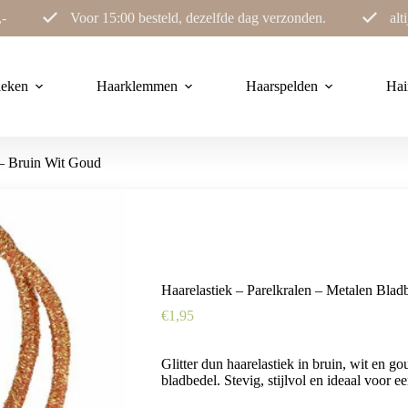
,-
Voor 15:00 besteld, dezelfde dag verzonden.
alt
ieken
Haarklemmen
Haarspelden
Hai
 – Bruin Wit Goud
Haarelastiek – Parelkralen – Metalen Bla
€
1,95
Glitter dun haarelastiek in bruin, wit en g
bladbedel. Stevig, stijlvol en ideaal voor ee