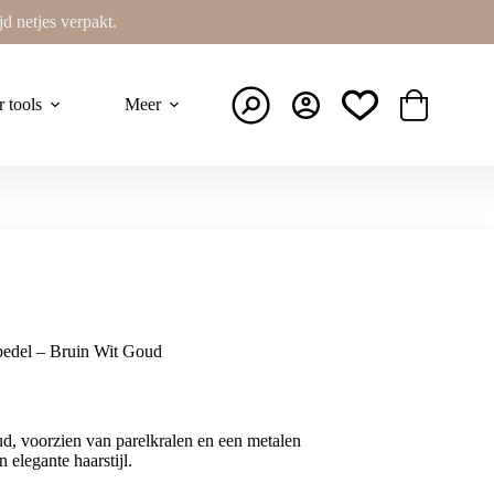
ijd netjes verpakt.
r tools
Meer
Winkelwage
dbedel – Bruin Wit Goud
oud, voorzien van parelkralen en een metalen
n elegante haarstijl.