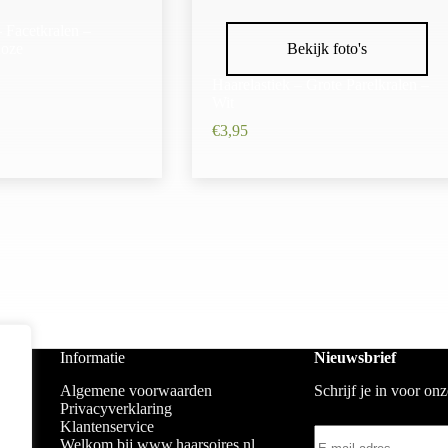
– Facetkralen –
Roze
Bekijk foto's
Haarelastiek – Grote Parelkralen –
Wit
€
3,95
Informatie
Nieuwsbrief
Algemene voorwaarden
Schrijf je in voor on
Privacyverklaring
Klantenservice
Welkom bij www.haarsoires.nl