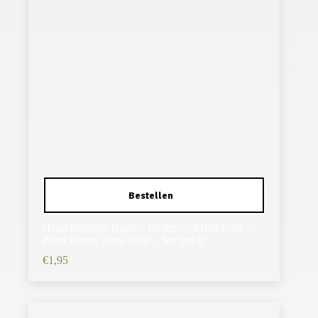
Haarelastieken Basic – Endless – Effen Print –
Paars Blauw Roze Grijs – Set van 8
€
1,95