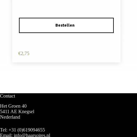
Haarelastieken Basic – Endless – Bruin Blauw
Rood – Set van 6
€
2,75
Contact
Het Groen 40
5411 AE Knegsel
Nederland
Tel:
+31 (0)619094655
Email:
info@haarsoires.nl