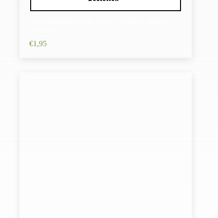
Haarelastieken Basic 4cm – Endless – Blauw –
Set van 5
€
1,95