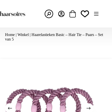
Ga
naar
de
inhoud
Winkelwagen
Home
|
Winkel
|
Haarelastieken Basic – Hair Tie – Paars – Set
van 5