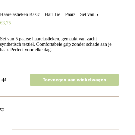
Haarelastieken Basic – Hair Tie – Paars – Set van 5
€
3,75
Set van 5 paarse haarelastieken, gemaakt van zacht
synthetisch textiel. Comfortabele grip zonder schade aan je
haar. Perfect voor elke dag.
Haarelastieken
Toevoegen aan winkelwagen
Basic
-
Hair
Tie
-
Paars
-
Set
van
5
aantal