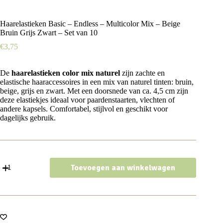
Haarelastieken Basic – Endless – Multicolor Mix – Beige
Bruin Grijs Zwart – Set van 10
€
3,75
De
haarelastieken color mix naturel
zijn zachte en
elastische haaraccessoires in een mix van naturel tinten: bruin,
beige, grijs en zwart. Met een doorsnede van ca. 4,5 cm zijn
deze elastiekjes ideaal voor paardenstaarten, vlechten of
andere kapsels. Comfortabel, stijlvol en geschikt voor
dagelijks gebruik.
Haarelastieken
Toevoegen aan winkelwagen
Basic
-
Endless
-
Multicolor
Mix
-