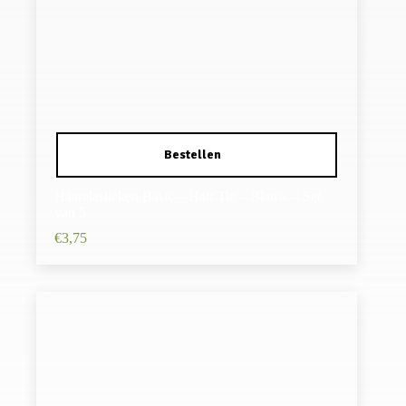
Haarelastieken Basic – Hair Tie – Blauw – Set
van 5
€
3,75