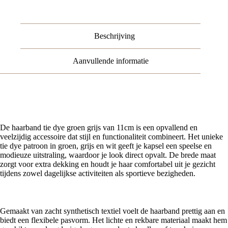
Groen
Grijs
aantal
Beschrijving
Aanvullende informatie
Haarband tie dye groen grijs – stijlvol en praktisch
De haarband tie dye groen grijs van 11cm is een opvallend en
veelzijdig accessoire dat stijl en functionaliteit combineert. Het unieke
tie dye patroon in groen, grijs en wit geeft je kapsel een speelse en
modieuze uitstraling, waardoor je look direct opvalt. De brede maat
zorgt voor extra dekking en houdt je haar comfortabel uit je gezicht
tijdens zowel dagelijkse activiteiten als sportieve bezigheden.
Comfortabel en zacht
Gemaakt van zacht synthetisch textiel voelt de haarband prettig aan en
biedt een flexibele pasvorm. Het lichte en rekbare materiaal maakt hem