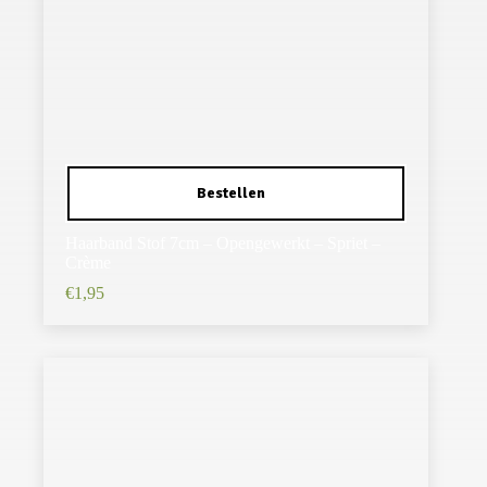
Haarband Stof 7cm – Opengewerkt – Spriet –
Crème
€
1,95