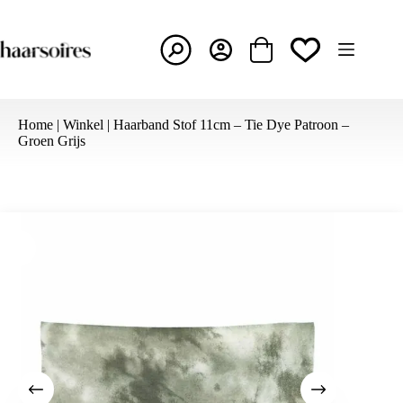
Ga
naar
de
inhoud
Winkelwagen
Home
|
Winkel
|
Haarband Stof 11cm – Tie Dye Patroon –
Groen Grijs