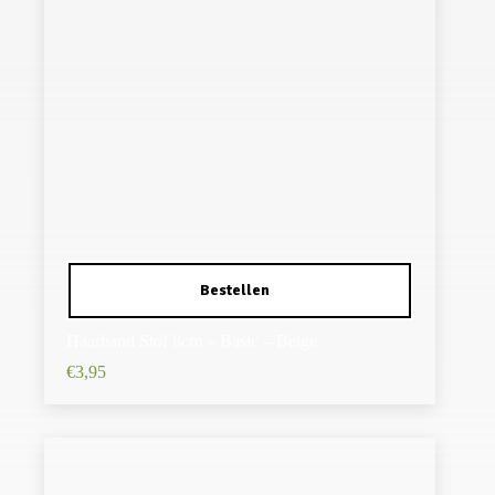
Haarband Stof 8cm – Basic – Beige
€
3,95