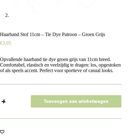
Haarband Stof 11cm – Tie Dye Patroon – Groen Grijs
€
3,95
Opvallende haarband tie dye groen grijs van 11cm breed.
Comfortabel, elastisch en veelzijdig te dragen: los, opgestoken
of als speels accent. Perfect voor sportieve of casual looks.
Haarband
Toevoegen aan winkelwagen
Stof
11cm
-
Tie
Dye
Patroon
-