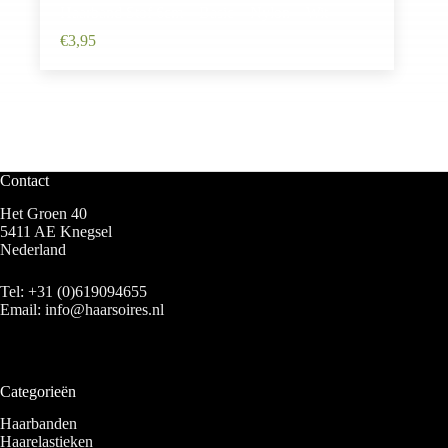
Haarband Stof 6cm – Basic – Nylon – Wit
€
3,95
Contact
Het Groen 40
5411 AE Knegsel
Nederland
Tel:
+31 (0)619094655
Email:
info@haarsoires.nl
Categorieën
Haarbanden
Haarelastieken