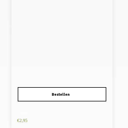
Haarband Sierband 1cm – Geweven – Multicolor
Beige
€
2,95