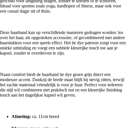
geschikt voor langdurig dragen, zonder te knellen of te schuiven.
Ideaal voor sporten zoals yoga, hardlopen of fitness, maar ook voor
een casual dagje uit of thuis.
Veelzijdig in gebruik
Deze haarband kan op verschillende manieren gedragen worden: los
over het haar, als opgestoken accessoire, of gecombineerd met andere
haarstukken voor een speels effect. Het tie dye patroon zorgt voor een
unieke uitstraling en voegt een subtiele kleurrijke touch toe aan je
kapsel, zonder te overdreven te zijn.
Praktisch en stijlvol
Naast comfort biedt de haarband tie dye groen grijs direct een
modieuze accent. Dankzij de brede maat blijft hij stevig zitten, terwijl
het zachte materiaal vriendelijk is voor je haar. Perfect voor iedereen
die stijl wil combineren met praktisch nut en een kleurrijke finishing
touch aan het dagelijkse kapsel wil geven.
Specificaties
Afmeting:
ca. 11cm breed