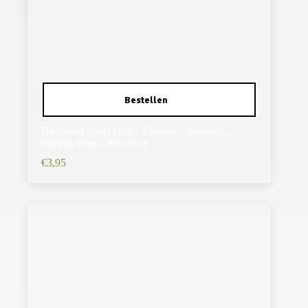
Haarband Sport 1cm – Elastiek – Anti-slip –
Fuchsia roze – Set van 2
€
3,95