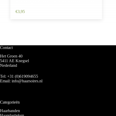
– Roze Wit – Set van 4
€
3,95
Contact
Het Groen 40
5411 AE Knegsel
Nederland
Tel:
+31 (0)619094655
Email:
info@haarsoires.nl
Categorieën
Haarbanden
Haarelastieken