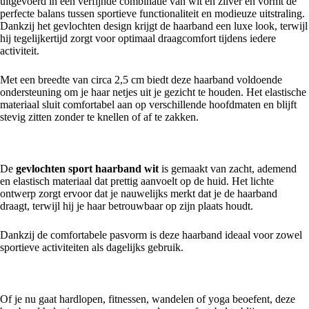
uitgevoerd in een verfijnde combinatie van wit en zilver en vormt de
perfecte balans tussen sportieve functionaliteit en modieuze uitstraling.
Dankzij het gevlochten design krijgt de haarband een luxe look, terwijl
hij tegelijkertijd zorgt voor optimaal draagcomfort tijdens iedere
activiteit.
Met een breedte van circa 2,5 cm biedt deze haarband voldoende
ondersteuning om je haar netjes uit je gezicht te houden. Het elastische
materiaal sluit comfortabel aan op verschillende hoofdmaten en blijft
stevig zitten zonder te knellen of af te zakken.
Comfortabel tijdens iedere activiteit
De
gevlochten sport haarband wit
is gemaakt van zacht, ademend
en elastisch materiaal dat prettig aanvoelt op de huid. Het lichte
ontwerp zorgt ervoor dat je nauwelijks merkt dat je de haarband
draagt, terwijl hij je haar betrouwbaar op zijn plaats houdt.
Dankzij de comfortabele pasvorm is deze haarband ideaal voor zowel
sportieve activiteiten als dagelijks gebruik.
Perfect voor sport en vrije tijd
Of je nu gaat hardlopen, fitnessen, wandelen of yoga beoefent, deze