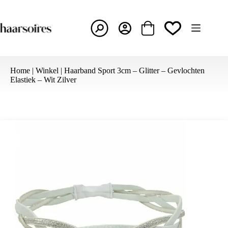
Ga
naar
de
inhoud
Winkelwagen
Home
|
Winkel
|
Haarband Sport 3cm – Glitter – Gevlochten
Elastiek – Wit Zilver