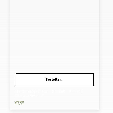
Haarband Sport 1cm – Elastiek – Anti-slip –
Blauw – Set van 3
€
2,95