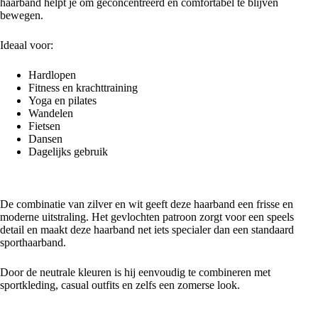
haarband helpt je om geconcentreerd en comfortabel te blijven
bewegen.
Ideaal voor:
Hardlopen
Fitness en krachttraining
Yoga en pilates
Wandelen
Fietsen
Dansen
Dagelijks gebruik
Stijlvol gevlochten design
De combinatie van zilver en wit geeft deze haarband een frisse en
moderne uitstraling. Het gevlochten patroon zorgt voor een speels
detail en maakt deze haarband net iets specialer dan een standaard
sporthaarband.
Door de neutrale kleuren is hij eenvoudig te combineren met
sportkleding, casual outfits en zelfs een zomerse look.
Kenmerken