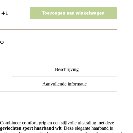
Haarband
Toevoegen aan winkelwagen
Sport
3cm
-
Glitter
-
Gevlochten
Elastiek
-
Wit
Zilver
aantal
Beschrijving
Aanvullende informatie
Gevlochten Sport Haarband Wit
Combineer comfort, grip en een stijlvolle uitstraling met deze
gevlochten sport haarband wit
. Deze elegante haarband is