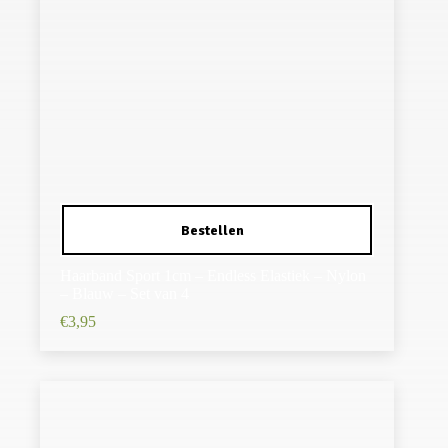
Haarband Sport 1cm – Endless Elastiek – Nylon
– Blauw – Set van 4
€
3,95