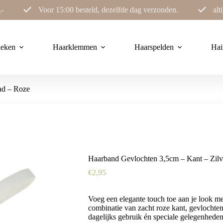
,-
Voor 15:00 besteld, dezelfde dag verzonden.
alt
ieken
Haarklemmen
Haarspelden
Hai
ad – Roze
Haarband Gevlochten 3,5cm – Kant – Zilv
€
2,95
Voeg een elegante touch toe aan je look m
combinatie van zacht roze kant, gevlochte
dagelijks gebruik én speciale gelegenheden.