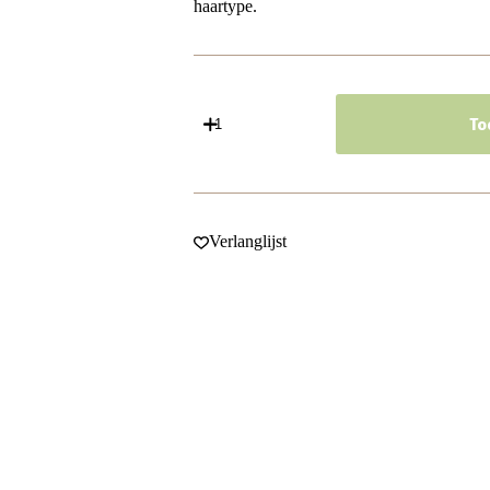
haartype.
Haarband
Gevlochten
To
3,5cm
-
Kant
-
Zilverdraad
-
Verlanglijst
Roze
aantal