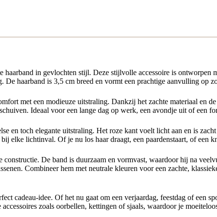
 haarband in gevlochten stijl. Deze stijlvolle accessoire is ontworpen 
ng. De haarband is 3,5 cm breed en vormt een prachtige aanvulling op zow
fort met een modieuze uitstraling. Dankzij het zachte materiaal en de fl
erschuiven. Ideaal voor een lange dag op werk, een avondje uit of een f
 en toch elegante uitstraling. Het roze kant voelt licht aan en is zacht 
ij elke lichtinval. Of je nu los haar draagt, een paardenstaart, of een 
ge constructie. De band is duurzaam en vormvast, waardoor hij na veelv
lwassenen. Combineer hem met neutrale kleuren voor een zachte, klassieke
fect cadeau-idee. Of het nu gaat om een verjaardag, feestdag of een spon
 accessoires zoals oorbellen, kettingen of sjaals, waardoor je moeitelo