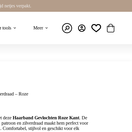
ijd netjes verpakt.
r tools
Meer
Winkelwage
erdraad – Roze
et deze
Haarband Gevlochten Roze Kant
. De
n patroon en zilverdraad maakt hem perfect voor
 Comfortabel, stijlvol en geschikt voor elk