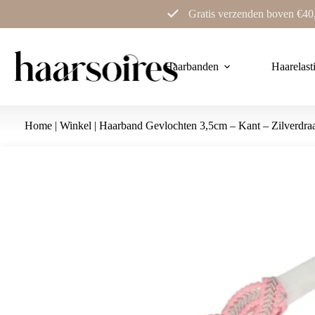
Ga
Gratis verzenden boven €40
naar
de
inhoud
Haarbanden
Haarelast
Home
|
Winkel
|
Haarband Gevlochten 3,5cm – Kant – Zilverdra