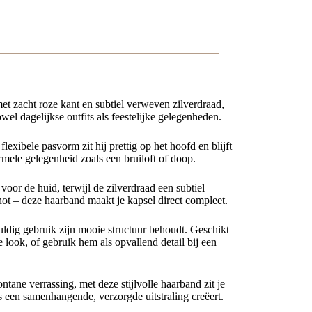
met zacht roze kant en subtiel verweven zilverdraad,
el dagelijkse outfits als feestelijke gelegenheden.
exibele pasvorm zit hij prettig op het hoofd en blijft
ormele gelegenheid zoals een bruiloft of doop.
voor de huid, terwijl de zilverdraad een subtiel
knot – deze haarband maakt je kapsel direct compleet.
uldig gebruik zijn mooie structuur behoudt. Geschikt
 look, of gebruik hem als opvallend detail bij een
tane verrassing, met deze stijlvolle haarband zit je
os een samenhangende, verzorgde uitstraling creëert.