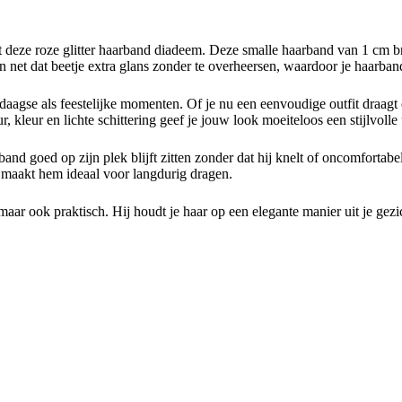
elijk en Comfortabel
t deze roze glitter haarband diadeem. Deze smalle haarband van 1 cm br
en net dat beetje extra glans zonder te overheersen, waardoor je haarband
edaagse als feestelijke momenten. Of je nu een eenvoudige outfit draagt o
, kleur en lichte schittering geef je jouw look moeiteloos een stijlvolle
and goed op zijn plek blijft zitten zonder dat hij knelt of oncomfortabel
rm maakt hem ideaal voor langdurig dragen.
 maar ook praktisch. Hij houdt je haar op een elegante manier uit je gez