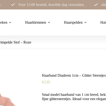
,-
Voor 15:00 besteld, dezelfde dag verzonden.
alt
ieken
Haarklemmen
Haarspelden
Hai
rimpelde Stof – Roze
Haarband Diadeem 1cm – Glitter Steentjes
€
3,95
Smal model haarband van 1 cm breed, bekl
fijne glittersteentjes. Ideaal voor een elegan