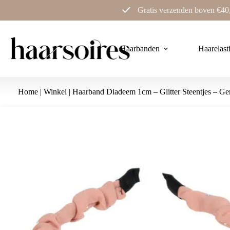
Ga
Gratis verzenden boven €40
naar
de
inhoud
Haarbanden
Haarelast
Home
|
Winkel
|
Haarband Diadeem 1cm – Glitter Steentjes – Ge