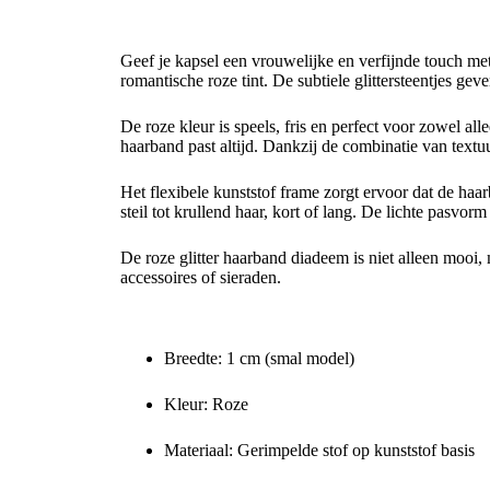
Roze Glitter Haarband Diadeem – Elegant, Vrouw
Geef je kapsel een vrouwelijke en verfijnde touch me
romantische roze tint. De subtiele glittersteentjes gev
De roze kleur is speels, fris en perfect voor zowel all
haarband past altijd. Dankzij de combinatie van textuur
Het flexibele kunststof frame zorgt ervoor dat de haarb
steil tot krullend haar, kort of lang. De lichte pasvo
De roze glitter haarband diadeem is niet alleen mooi,
accessoires of sieraden.
Productkenmerken
Breedte: 1 cm (smal model)
Kleur: Roze
Materiaal: Gerimpelde stof op kunststof basis