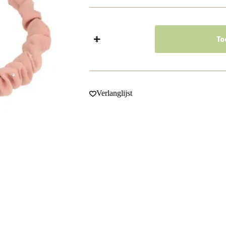
Haarband
Diadeem
To
1cm
–
Glitter
Steentjes
–
Gerimpelde
Verlanglijst
Stof
–
Roze
aantal