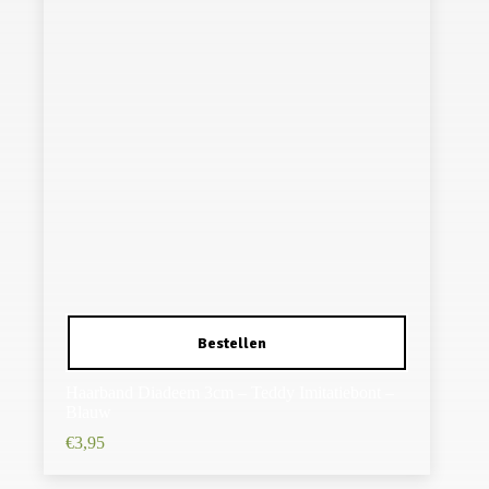
Haarband Diadeem 3cm – Teddy Imitatiebont –
Blauw
€
3,95