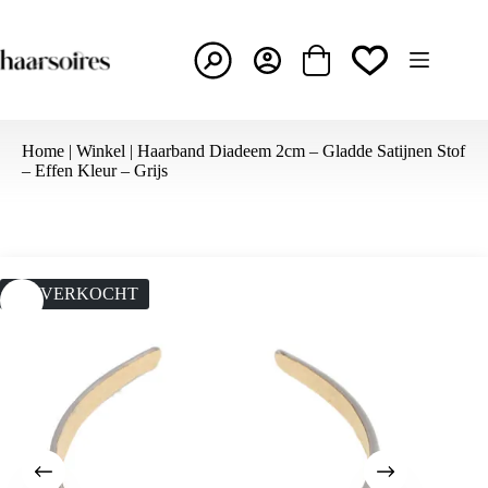
Ga
naar
de
inhoud
Winkelwagen
Home
|
Winkel
|
Haarband Diadeem 2cm – Gladde Satijnen Stof
– Effen Kleur – Grijs
UITVERKOCHT