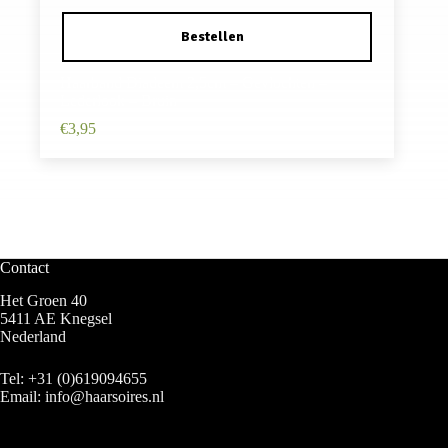
Haarband Diadeem 2,5cm – Gevlochten –
Lederlook – Bruin
€
3,95
Contact
Het Groen 40
5411 AE Knegsel
Nederland
Tel:
+31 (0)619094655
Email:
info@haarsoires.nl