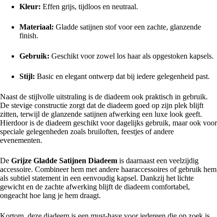
Kleur:
Effen grijs, tijdloos en neutraal.
Materiaal:
Gladde satijnen stof voor een zachte, glanzende
finish.
Gebruik:
Geschikt voor zowel los haar als opgestoken kapsels.
Stijl:
Basic en elegant ontwerp dat bij iedere gelegenheid past.
Naast de stijlvolle uitstraling is de diadeem ook praktisch in gebruik.
De stevige constructie zorgt dat de diadeem goed op zijn plek blijft
zitten, terwijl de glanzende satijnen afwerking een luxe look geeft.
Hierdoor is de diadeem geschikt voor dagelijks gebruik, maar ook voor
speciale gelegenheden zoals bruiloften, feestjes of andere
evenementen.
De
Grijze Gladde Satijnen Diadeem
is daarnaast een veelzijdig
accessoire. Combineer hem met andere haaraccessoires of gebruik hem
als subtiel statement in een eenvoudig kapsel. Dankzij het lichte
gewicht en de zachte afwerking blijft de diadeem comfortabel,
ongeacht hoe lang je hem draagt.
Kortom, deze diadeem is een must-have voor iedereen die op zoek is