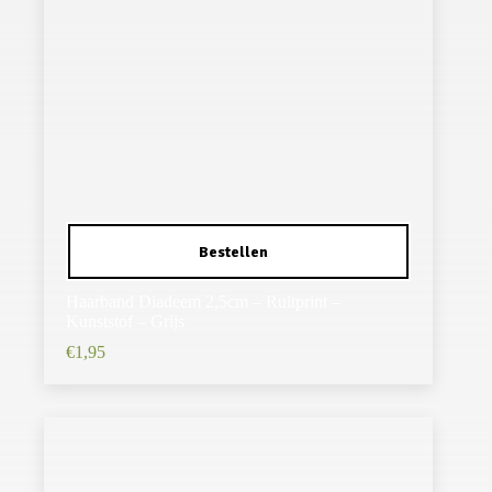
Haarband Diadeem 2,5cm – Ruitprint –
Kunststof – Grijs
€
1,95