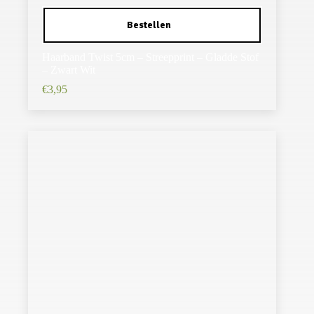
Haarband Twist 5cm – Streepprint – Gladde Stof
– Zwart Wit
€
3,95