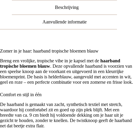
aantal
Beschrijving
Aanvullende informatie
Zomer in je haar: haarband tropische bloemen blauw
Breng een vrolijke, tropische vibe in je kapsel met de
haarband
tropische bloemen blauw
. Deze opvallende haarband is voorzien van
een speelse knoop aan de voorkant en uitgevoerd in een kleurrijke
bloemenprint. De basis is helderblauw, aangevuld met accenten in wit,
geel en roze – een perfecte combinatie voor een zomerse en frisse look.
Comfort en stijl in één
De haarband is gemaakt van zacht, synthetisch textiel met stretch,
waardoor hij comfortabel zit en goed op zijn plek blijft. Met een
breedte van ca. 9 cm biedt hij voldoende dekking om je haar uit je
gezicht te houden, zonder te knellen. De twistknoop geeft de haarband
net dat beetje extra flair.