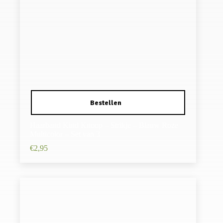
Haarband Kind Knoop – Strikje – Blauw Roze
Multicolor – Set van 3
€
2,95