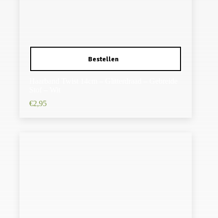
Haarband Twist 14cm – Glitterdraad – Gebreide
Stof – Wit
€
2,95