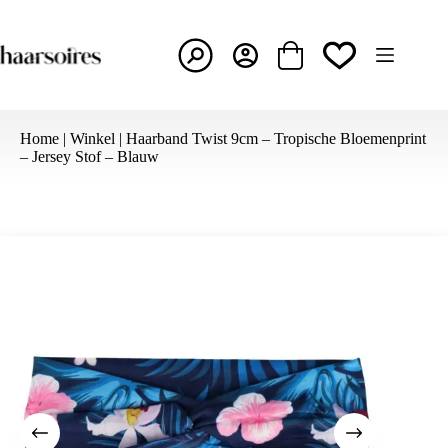
Ga
naar
de
inhoud
Winkelwagen
Home
|
Winkel
|
Haarband Twist 9cm – Tropische Bloemenprint
– Jersey Stof – Blauw