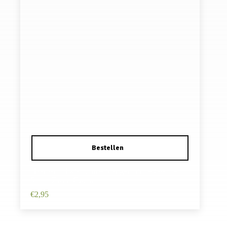
Haarband Twist 5cm – Slangenprint – Gladde
Stof – Zwart Groen
€
2,95