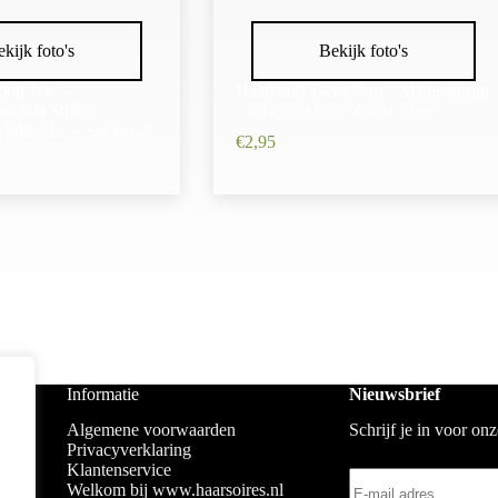
kijk foto's
Bekijk foto's
oop 1cm –
Haarband Twist 5cm – Slangenprint
d met Strikje –
– Gladde Stof – Zwart Roze
ulticolor – Set van 3
€
2,95
Informatie
Nieuwsbrief
Algemene voorwaarden
Schrijf je in voor on
Privacyverklaring
Klantenservice
Welkom bij www.haarsoires.nl