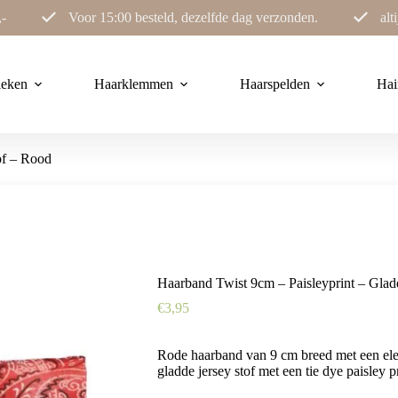
,-
Voor 15:00 besteld, dezelfde dag verzonden.
alt
ieken
Haarklemmen
Haarspelden
Hai
of – Rood
Haarband Twist 9cm – Paisleyprint – Glad
€
3,95
Rode haarband van 9 cm breed met een ele
gladde jersey stof met een tie dye paisley pri