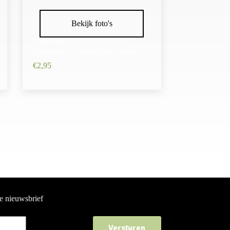
Bekijk foto's
Haarband Twist 5cm – Effen
Neonkleur – Velvet Stof – Geel
€
2,95
ze nieuwsbrief