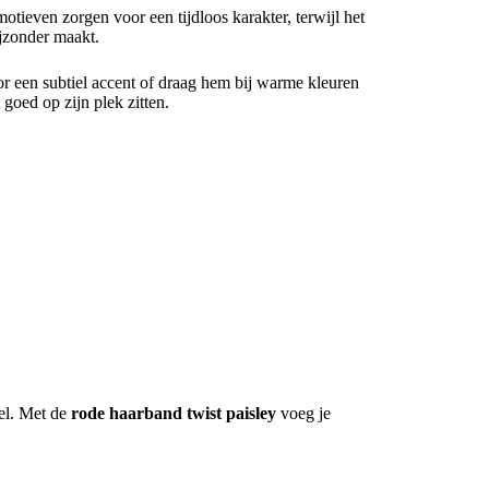
otieven zorgen voor een tijdloos karakter, terwijl het
ijzonder maakt.
oor een subtiel accent of draag hem bij warme kleuren
t goed op zijn plek zitten.
el. Met de
rode haarband twist paisley
voeg je