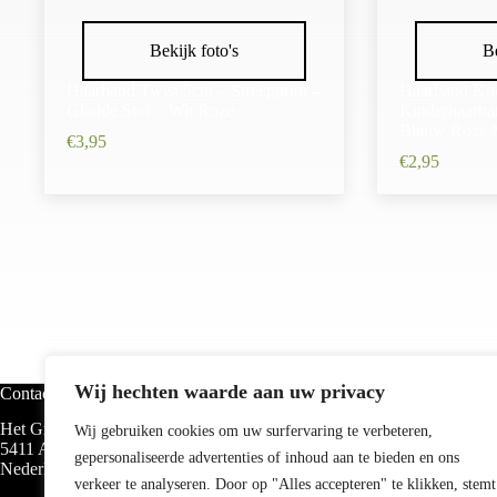
Bekijk foto's
Be
Haarband Twist 5cm – Streepprint –
Haarband Kn
Gladde Stof – Wit Roze
Kinderhaarban
Blauw Roze M
€
3,95
€
2,95
Wij hechten waarde aan uw privacy
Contact
Categorieën
Het Groen 40
Haarbanden
Wij gebruiken cookies om uw surfervaring te verbeteren,
5411 AE Knegsel
Haarelastieken
gepersonaliseerde advertenties of inhoud aan te bieden en ons
Nederland
Haarklemmen
verkeer te analyseren. Door op "Alles accepteren" te klikken, stemt
Haarspelden