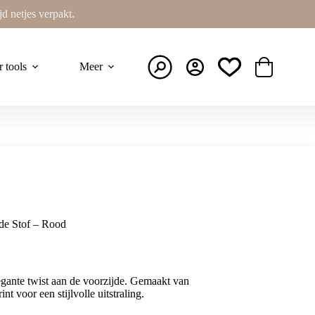
ijd netjes verpakt.
r tools
Meer
Winkelwage
de Stof – Rood
gante twist aan de voorzijde. Gemaakt van
nt voor een stijlvolle uitstraling.