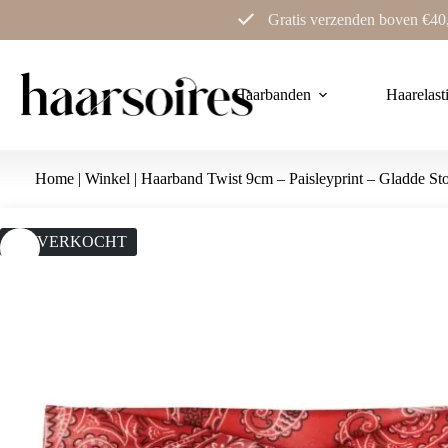
Ga
Gratis verzenden boven €40
naar
de
inhoud
Haarbanden
Haarelast
Home
|
Winkel
|
Haarband Twist 9cm – Paisleyprint – Gladde St
UITVERKOCHT