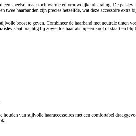
nd een speelse, maar toch warme en vrouwelijke uitstraling. De paisley m
een twee haarbanden zijn precies hetzelfde, wat deze accessoire extra b
n stijlvolle boost te geven. Combineer de haarband met neutrale tinten v
aisley
staat prachtig bij zowel los haar als bij een knot of staart en blijf
k
e houden van stijlvolle haaraccessoires met een comfortabel draaggevo
ok.