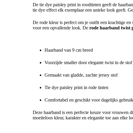
De tie dye paisley print in roodtinten geeft de haarba
tie dye effect elk exemplaar een unieke look geeft. G
De rode kleur is perfect om je outfit een krachtige e
voor een opvallende look. De
rode haarband twist p
Kenmerken van deze haarband
Haarband van 9 cm breed
Voorzijde smaller door elegante twist in de stof
Gemaakt van gladde, zachte jersey stof
Tie dye paisley print in rode tinten
Comfortabel en geschikt voor dagelijks gebrui
Deze haarband is een perfecte keuze voor vrouwen di
moeiteloos kleur, karakter en elegantie toe aan elke lo