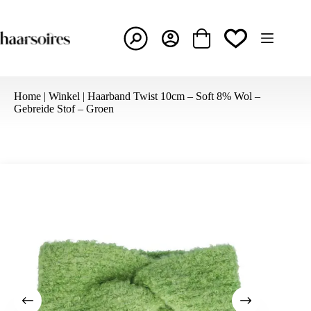
Ga
naar
de
inhoud
Winkelwagen
Home
|
Winkel
|
Haarband Twist 10cm – Soft 8% Wol –
Gebreide Stof – Groen