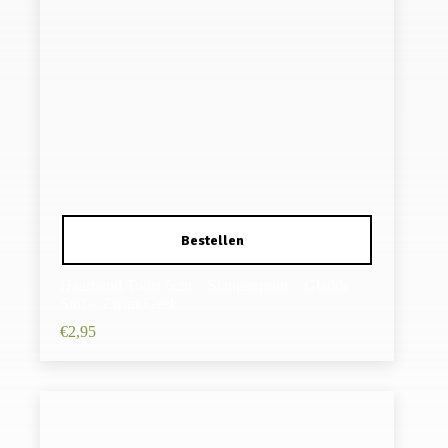
Haarband Twist 5cm – Slangenprint – Gladde
Stof – Zwart Geel
€
2,95