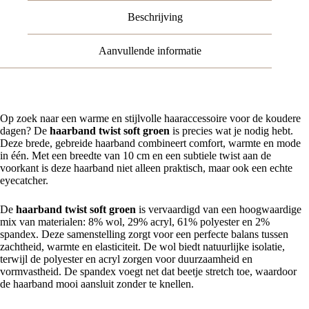
Groen
Beschrijving
aantal
Aanvullende informatie
Op zoek naar een warme en stijlvolle haaraccessoire voor de koudere
dagen? De
haarband twist soft groen
is precies wat je nodig hebt.
Deze brede, gebreide haarband combineert comfort, warmte en mode
in één. Met een breedte van 10 cm en een subtiele twist aan de
voorkant is deze haarband niet alleen praktisch, maar ook een echte
eyecatcher.
De
haarband twist soft groen
is vervaardigd van een hoogwaardige
mix van materialen: 8% wol, 29% acryl, 61% polyester en 2%
spandex. Deze samenstelling zorgt voor een perfecte balans tussen
zachtheid, warmte en elasticiteit. De wol biedt natuurlijke isolatie,
terwijl de polyester en acryl zorgen voor duurzaamheid en
vormvastheid. De spandex voegt net dat beetje stretch toe, waardoor
de haarband mooi aansluit zonder te knellen.