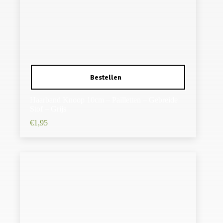
Haarband Knoop 10cm – Pailletten – Gebreide
Stof – Grijs
€
1,95