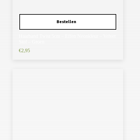
Haarband Twist 5cm – Effen Neonkleur – Velvet
Stof – Groen
€
2,95