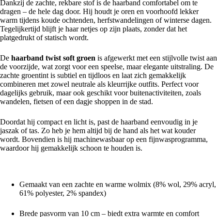
Dankzij de zachte, rekbare stof is de haarband comfortabel om te
dragen – de hele dag door. Hij houdt je oren en voorhoofd lekker
warm tijdens koude ochtenden, herfstwandelingen of winterse dagen.
Tegelijkertijd blijft je haar netjes op zijn plaats, zonder dat het
platgedrukt of statisch wordt.
De
haarband twist soft groen
is afgewerkt met een stijlvolle twist aan
de voorzijde, wat zorgt voor een speelse, maar elegante uitstraling. De
zachte groentint is subtiel en tijdloos en laat zich gemakkelijk
combineren met zowel neutrale als kleurrijke outfits. Perfect voor
dagelijks gebruik, maar ook geschikt voor buitenactiviteiten, zoals
wandelen, fietsen of een dagje shoppen in de stad.
Doordat hij compact en licht is, past de haarband eenvoudig in je
jaszak of tas. Zo heb je hem altijd bij de hand als het wat kouder
wordt. Bovendien is hij machinewasbaar op een fijnwasprogramma,
waardoor hij gemakkelijk schoon te houden is.
Voordelen van de haarband twist soft groen:
Gemaakt van een zachte en warme wolmix (8% wol, 29% acryl,
61% polyester, 2% spandex)
Brede pasvorm van 10 cm – biedt extra warmte en comfort