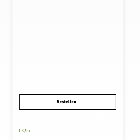
Haarband Twist 5cm – Bloemenprint – Gladde
Stof – Donkerblauw
€
3,95