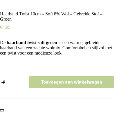
Haarband Twist 10cm – Soft 8% Wol – Gebreide Stof –
Groen
€
4,95
De
haarband twist soft groen
is een warme, gebreide
haarband van een zachte wolmix. Comfortabel en stijlvol met
een twist voor een modieuze look.
Haarband
Toevoegen aan winkelwagen
Twist
10cm
–
Soft
8%
Wol
–
Gebreide
Stof
–