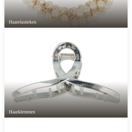
Haarelastieken
Haarklemmen