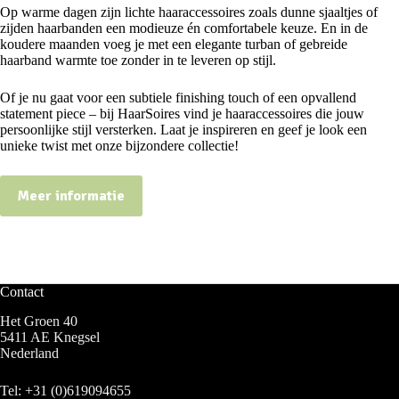
Op warme dagen zijn lichte haaraccessoires zoals dunne sjaaltjes of
zijden haarbanden een modieuze én comfortabele keuze. En in de
koudere maanden voeg je met een elegante turban of gebreide
haarband warmte toe zonder in te leveren op stijl.
Of je nu gaat voor een subtiele finishing touch of een opvallend
statement piece – bij HaarSoires vind je haaraccessoires die jouw
persoonlijke stijl versterken. Laat je inspireren en geef je look een
unieke twist met onze bijzondere collectie!
Meer informatie
Contact
Het Groen 40
5411 AE Knegsel
Nederland
Tel:
+31 (0)619094655