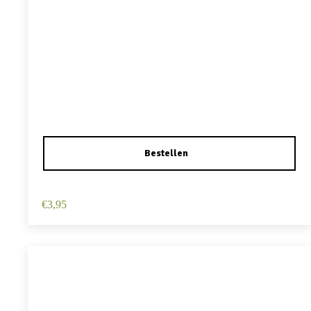
Haarspeld Duckklem 12cm – Haarbloem – Wit
€
3,95