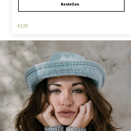
Haarspeld Duckklem 12cm – Haarbloem – Roze
€
3,95