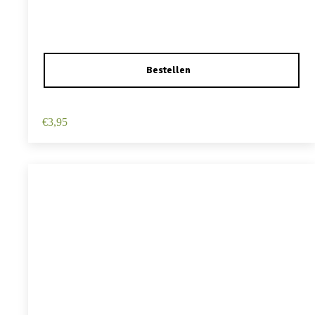
Haarspeld Duckklem 12cm – Haarbloem – Lichtroze
€
3,95