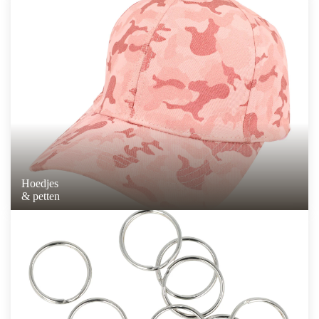
Hoedjes
& petten