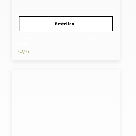
Haarband Knoop 11cm – Soft – Gebreide Stof –
Roze
€
2,95