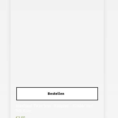
Haarband Twist 5cm –Ruitprint – Gladde Stof –
Wit Roze
€
3,95