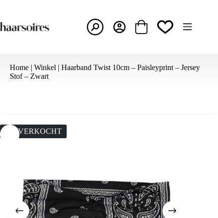
Ga
naar
de
inhoud
Winkelwagen
Home
|
Winkel
|
Haarband Twist 10cm – Paisleyprint – Jersey
Stof – Zwart
UITVERKOCHT