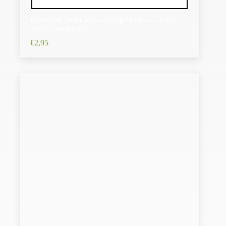
Haarband Twist 5cm – Slangenprint – Gladde
Stof – Zwart Geel
€
2,95