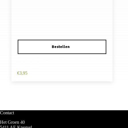
Haarband Twist 5cm – Bloemenprint – Gladde
Stof – Geel
€
3,95
Contact
Het Groen 40
5411 AE Knegsel