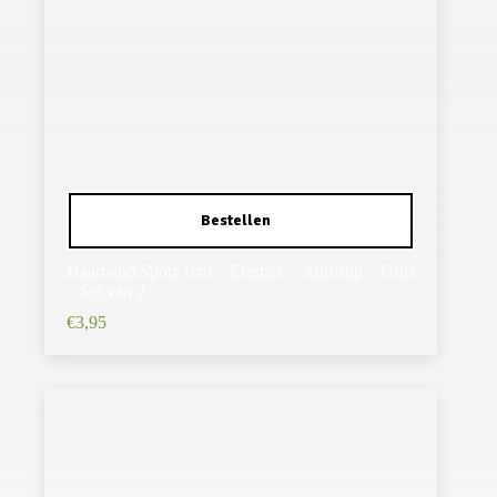
Haarband Sport 1cm – Elastiek – Anti-slip – Grijs
– Set van 2
€
3,95