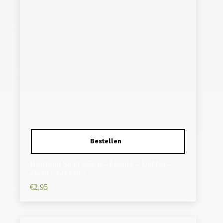
Haarband Sport 0,5cm – Elastiek – Dubbel –
Zwart – Set van 2
€
2,95