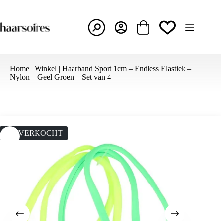
Ga
naar
de
inhoud
Winkelwagen
Home
|
Winkel
|
Haarband Sport 1cm – Endless Elastiek –
Nylon – Geel Groen – Set van 4
UITVERKOCHT