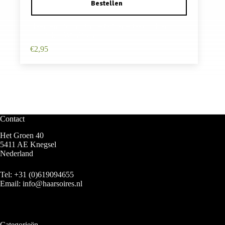
Haarband Sport 3cm – Glitter – Gevlochten
Elastiek – Wit Zilver
€
2,95
Contact
Het Groen 40
5411 AE Knegsel
Nederland
Tel:
+31 (0)619094655
Email:
info@haarsoires.nl
Categorieën