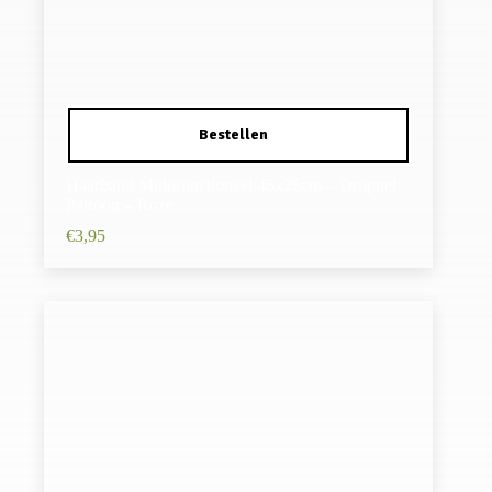
Haarband Multifunctioneel 45x25cm – Druppel
Patroon – Roze
€
3,95