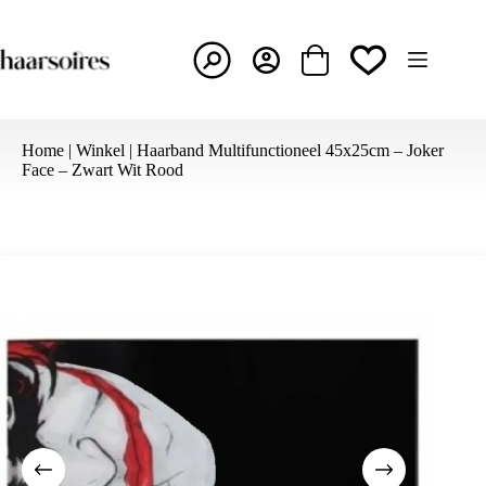
Ga
naar
de
inhoud
Winkelwagen
Home
|
Winkel
|
Haarband Multifunctioneel 45x25cm – Joker
Face – Zwart Wit Rood