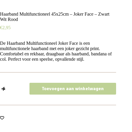
Haarband Multifunctioneel 45x25cm – Joker Face – Zwart
Wit Rood
€
2,95
De Haarband Multifunctioneel Joker Face is een
multifunctionele haarband met een joker gezicht print.
Comfortabel en rekbaar, draagbaar als haarband, bandana of
col. Perfect voor een speelse, opvallende stijl.
Haarband
Toevoegen aan winkelwagen
Multifunctioneel
45x25cm
-
Joker
Face
-
Zwart
Wit
Rood