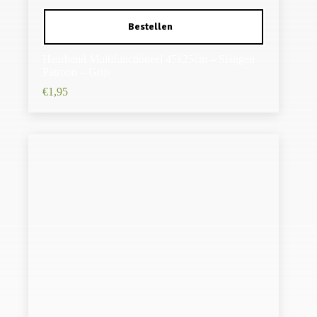
Haarband Multifunctioneel 45x25cm – Slangen
Patroon – Grijs
€
1,95