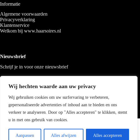
Informatie
Algemene voorwaarden
Privacyverklaring
Klantenservice
Welkom bij www.haarsoires.nl
Nieuwsbrief
Schrijf je in voor onze nieuwsbrief
Wij hechten waarde aan uw privacy
Wij gebruiken cookies om uw surfervaring te verbeteren,
gepersonaliseerde advertenties of inhoud aan te bieden en ons
verkeer te analyseren. Door op "Alles accepteren" te klikken, stemt
u in met ons gebruik van cookies.
Copyright 2026 Haarsoires
-
Best4u
media
Aanpassen
Alles afwijzen
Alles accepteren