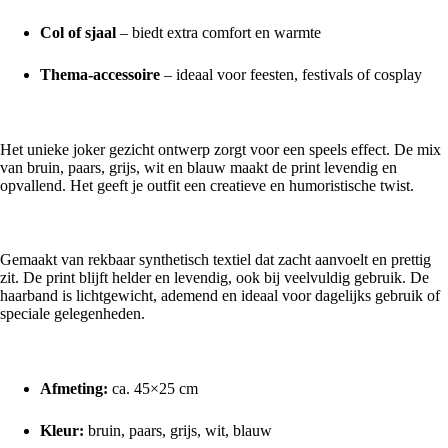
Col of sjaal
– biedt extra comfort en warmte
Thema-accessoire
– ideaal voor feesten, festivals of cosplay
Opvallende Joker Print
Het unieke joker gezicht ontwerp zorgt voor een speels effect. De mix
van bruin, paars, grijs, wit en blauw maakt de print levendig en
opvallend. Het geeft je outfit een creatieve en humoristische twist.
Comfortabel & Duurzaam
Gemaakt van rekbaar synthetisch textiel dat zacht aanvoelt en prettig
zit. De print blijft helder en levendig, ook bij veelvuldig gebruik. De
haarband is lichtgewicht, ademend en ideaal voor dagelijks gebruik of
speciale gelegenheden.
Productspecificaties:
Afmeting:
ca. 45×25 cm
Kleur:
bruin, paars, grijs, wit, blauw