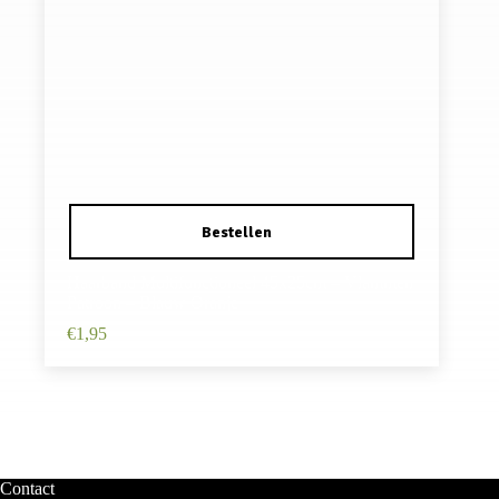
Haarband Multifunctioneel 45x25cm – Vlammen
Patroon – Blauw Oranje
€
1,95
Contact