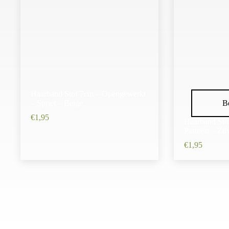
Haarband Stof 7cm – Opengewerkt
– Spriet – Beige
Be
€
1,95
Haarband Sto
Patroon – Zil
€
1,95