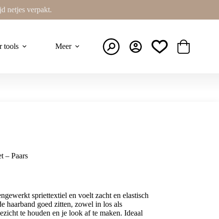
ijd netjes verpakt.
r tools
Meer
Winkelwage
t – Paars
gewerkt spriettextiel en voelt zacht en elastisch
de haarband goed zitten, zowel in los als
gezicht te houden en je look af te maken. Ideaal