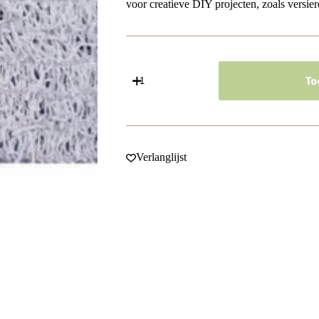
voor creatieve DIY projecten, zoals versier
Haarband
Stof
To
7cm
-
Opengewerkt
-
Spriet
-
Verlanglijst
Paars
aantal