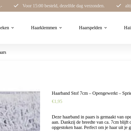
,-
Voor 15:00 besteld, dezelfde dag verzonden.
alt
ieken
Haarklemmen
Haarspelden
Hai
aars
Haarband Stof 7cm – Opengewerkt – Sprie
€
1,95
Deze haarband in paars is gemaakt van open
aan. Dankzij de breedte van ca. 7cm blijft 
opgestoken haar. Perfect om je haar uit je 