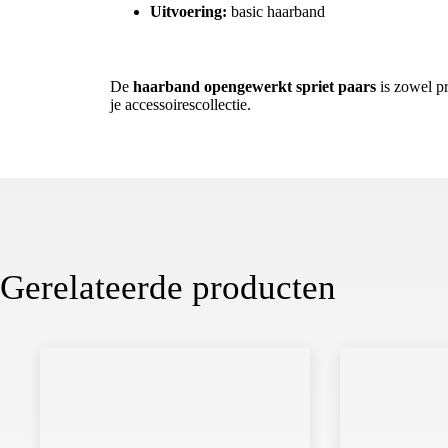
Uitvoering:
basic haarband
Een creatieve musthave
De
haarband opengewerkt spriet paars
is zowel pr
je accessoirescollectie.
Gerelateerde producten