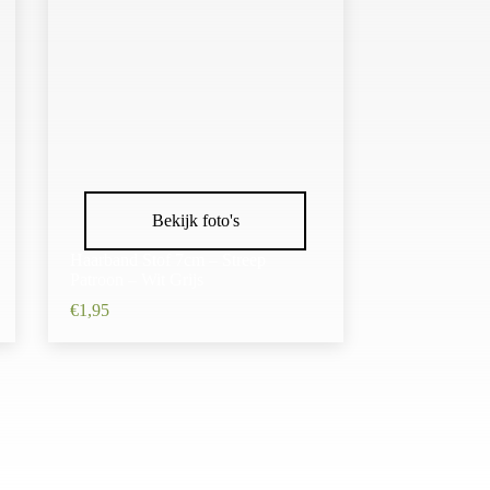
Bekijk foto's
Haarband Stof 7cm – Streep
Patroon – Wit Grijs
€
1,95