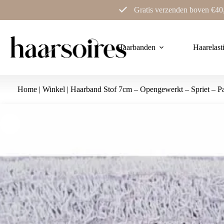
Ga
Gratis verzenden boven €40
naar
de
inhoud
Haarbanden
Haarelast
Home
|
Winkel
|
Haarband Stof 7cm – Opengewerkt – Spriet – P