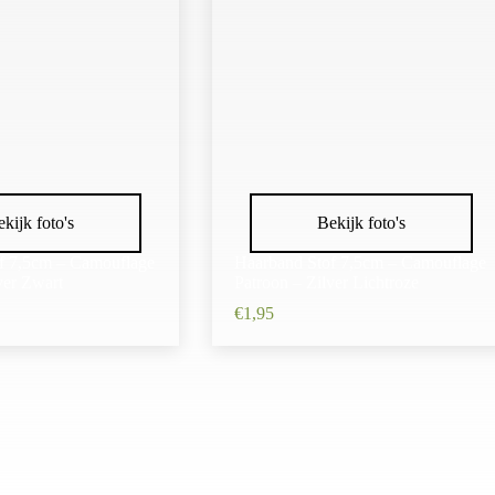
kijk foto's
Bekijk foto's
f 7,5cm – Camouflage
Haarband Stof 7,5cm – Camouflage
ver Zwart
Patroon – Zilver Lichtroze
€
1,95