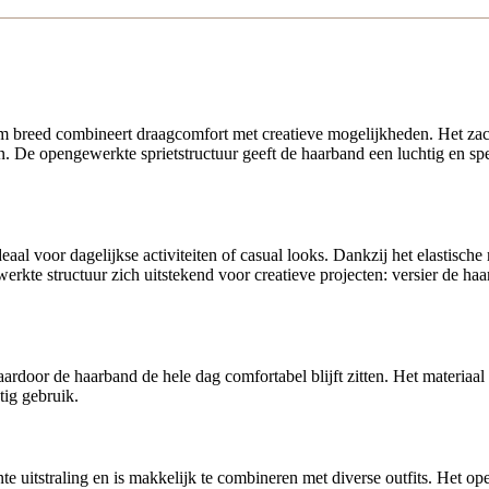
ijdig
 breed combineert draagcomfort met creatieve mogelijkheden. Het zachte,
. De opengewerkte sprietstructuur geeft de haarband een luchtig en speel
eaal voor dagelijkse activiteiten of casual looks. Dankzij het elastische m
rkte structuur zich uitstekend voor creatieve projecten: versier de ha
, waardoor de haarband de hele dag comfortabel blijft zitten. Het materia
tig gebruik.
e uitstraling en is makkelijk te combineren met diverse outfits. Het ope