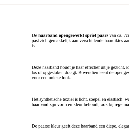
Haarband opengewerkt spriet paars – stijlvol en veelz
De
haarband opengewerkt spriet paars
van ca. 7cm
past zich gemakkelijk aan verschillende haardiktes aan
is.
Geschikt voor dagelijks gebruik en DIY projecten
Deze haarband houdt je haar effectief uit je gezicht, id
los of opgestoken draagt. Bovendien leent de opengewe
voor een unieke look.
Comfortabel en duurzaam
Het synthetische textiel is licht, soepel en elastisch
haarband zijn vorm en kleur behoudt, ook bij regelma
Creatief en veelzijdig ontwerp
De paarse kleur geeft deze haarband een diepe, elegant