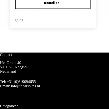
Haarband Stof 8cm – Basic – Donkerblauw
€
3,95
Contact
Het Groen 40
5411 AE Knegsel
Nederland
Tel:
+31 (0)619094655
Email:
info@haarsoires.nl
Categorieën