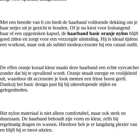
Praktisch en veelzijdig
Met een breedte van 6 cm biedt de haarband voldoende dekking om je
haar netjes uit je gezicht te houden. Of je nu kiest voor loshangend
haar of een opgestoken kapsel, de
haarband basic oranje nylon
blijft
goed zitten en zorgt voor een verzorgde uitstraling. Hij is ideaal tijdens
een workout, maar ook als subtiel modeaccessoire bij een casual outfit.
Stijlvolle eenvoud
De effen oranje koraal kleur maakt deze haarband een echte eyecatcher
zonder dat hij te opvallend wordt. Oranje straalt energie en vrolijkheid
uit, waardoor dit accessoire je look meteen een frisse boost geeft.
Dankzij het basic design past hij bij uiteenlopende stijlen en
gelegenheden.
Duurzaam en onderhoudsvriendelijk
Het nylon materiaal is niet alleen comfortabel, maar ook sterk en
duurzaam. De haarband behoudt zijn vorm en kleur, zelfs bij
regelmatig dragen en wassen. Hierdoor heb je er langdurig plezier van
en blijft hij er mooi uitzien.