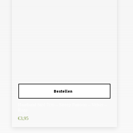
Haarband Stof 7cm – Streep Patroon – Velvet –
Roze
€
3,95