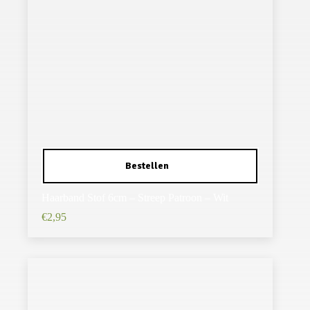
Haarband Stof 6cm – Streep Patroon – Wit
€
2,95