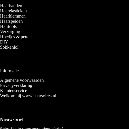
Haarbanden
Haarelastieken
Haarklemmen
Haarspelden
Hairtools
Verzorging
Hoedjes & petten
DIY
Sokkenlol
Informatie
Algemene voorwaarden
Privacyverklaring
Klantenservice
Welkom bij www.haarsoires.nl
Nieuwsbrief
Schrijf je in voor onze nieuwsbrief