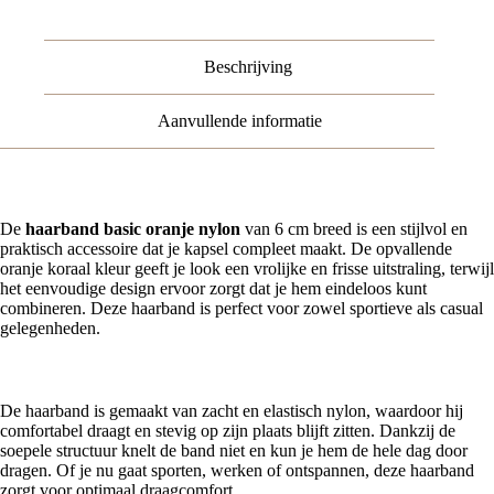
aantal
Beschrijving
Aanvullende informatie
De
haarband basic oranje nylon
van 6 cm breed is een stijlvol en
praktisch accessoire dat je kapsel compleet maakt. De opvallende
oranje koraal kleur geeft je look een vrolijke en frisse uitstraling, terwijl
het eenvoudige design ervoor zorgt dat je hem eindeloos kunt
combineren. Deze haarband is perfect voor zowel sportieve als casual
gelegenheden.
Comfortabel materiaal
De haarband is gemaakt van zacht en elastisch nylon, waardoor hij
comfortabel draagt en stevig op zijn plaats blijft zitten. Dankzij de
soepele structuur knelt de band niet en kun je hem de hele dag door
dragen. Of je nu gaat sporten, werken of ontspannen, deze haarband
zorgt voor optimaal draagcomfort.