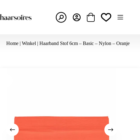
Ga
naar
de
inhoud
Winkelwagen
Home
|
Winkel
|
Haarband Stof 6cm – Basic – Nylon – Oranje