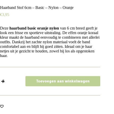
Haarband Stof 6cm – Basic – Nylon – Oranje
€
3,95
Deze
haarband basic oranje nylon
van 6 cm breed geeft je
look een frisse en sportieve uitstraling. De effen oranje koraal
kleur maakt de haarband eenvoudig te combineren met allerlei
outfits. Dankzij het zachte nylon materiaal voelt de band
comfortabel aan en blijft hij goed zitten. Ideaal om je haar
netjes uit je gezicht te houden, zowel bij los als opgestoken
haar.
Haarband
Toevoegen aan winkelwagen
Stof
6cm
-
Basic
-
Nylon
-
Oranje