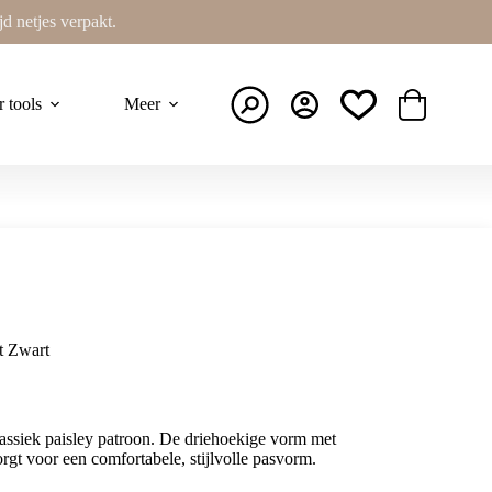
ijd netjes verpakt.
r tools
Meer
Winkelwage
t Zwart
assiek paisley patroon. De driehoekige vorm met
rgt voor een comfortabele, stijlvolle pasvorm.