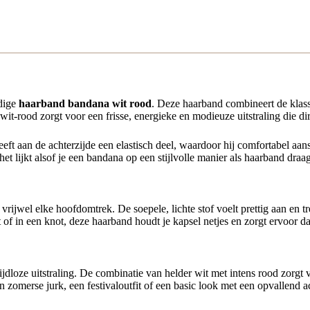
jdige
haarband bandana wit rood
. Deze haarband combineert de kla
it-rood zorgt voor een frisse, energieke en modieuze uitstraling die dire
ft aan de achterzijde een elastisch deel, waardoor hij comfortabel aansl
et lijkt alsof je een bandana op een stijlvolle manier als haarband draag
rijwel elke hoofdomtrek. De soepele, lichte stof voelt prettig aan en tre
 of in een knot, deze haarband houdt je kapsel netjes en zorgt ervoor dat j
tijdloze uitstraling. De combinatie van helder wit met intens rood zorgt 
en zomerse jurk, een festivaloutfit of een basic look met een opvallend a