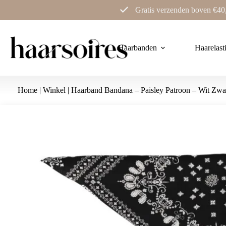
Ga
Gratis verzenden boven €40
naar
de
inhoud
Haarbanden
Haarelast
Home
|
Winkel
|
Haarband Bandana – Paisley Patroon – Wit Zwa