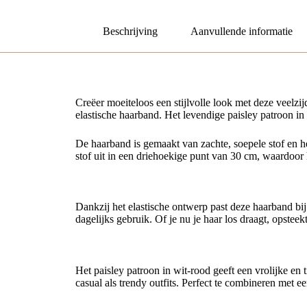
Beschrijving
Aanvullende informatie
Creëer moeiteloos een stijlvolle look met deze veelzi
elastische haarband. Het levendige paisley patroon in w
De haarband is gemaakt van zachte, soepele stof en hee
stof uit in een driehoekige punt van 30 cm, waardoor h
Comfortabel en praktisch
Dankzij het elastische ontwerp past deze haarband bij v
dagelijks gebruik. Of je nu je haar los draagt, opsteekt
Fris paisley design
Het paisley patroon in wit-rood geeft een vrolijke en 
casual als trendy outfits. Perfect te combineren met e