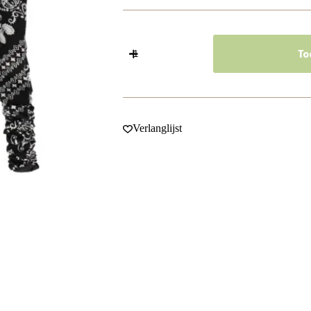
Haarband
Bandana
To
-
Paisley
Patroon
-
Wit
Zwart
Verlanglijst
aantal