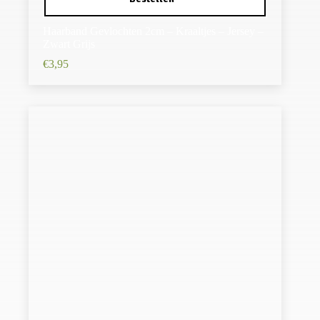
Haarband Gevlochten 2cm – Kraaltjes – Jersey –
Zwart Grijs
€
3,95