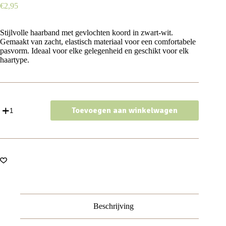
€
2,95
Stijlvolle
haarband
met
gevlochten
koord
in
zwart-
wit.
Gemaakt
van
zacht,
elastisch
materiaal
voor
een
comfortabele
pasvorm.
Ideaal
voor
elke
gelegenheid
en
geschikt
voor
elk
haartype.
Haarband
Toevoegen aan winkelwagen
Gevlochten
2cm
-
Koord
-
Zwart
Creme
aantal
Beschrijving