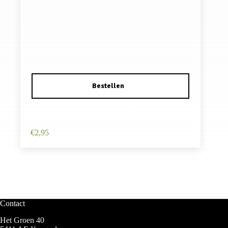
Haarband Gevlochten 3,5cm – Kant –
Zilverdraad – Crème
€
2,95
Contact
Het Groen 40