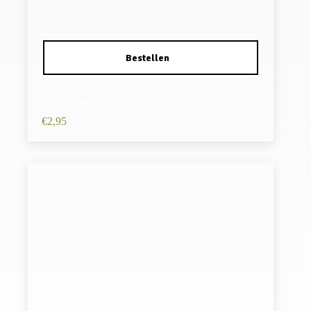
Haarband Gevlochten 3,5cm – Kant –
Zilverdraad – Roze
€
2,95