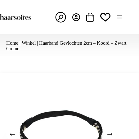
Ga
naar
de
inhoud
Winkelwagen
Home
|
Winkel
|
Haarband Gevlochten 2cm – Koord – Zwart
Creme