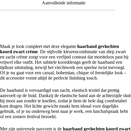
Aanvullende informatie
Haarband Gevlochten Koord Zwart Crème – Tijdloze stijl en comfort
in één
Maak je look compleet met deze elegante
haarband gevlochten
koord zwart crème
. De stijlvolle kleurencombinatie van diep zwart
en zacht crème zorgt voor een verfijnd contrast dat moeiteloos past bij
vrijwel elke outfit. Het subtiele koorddesign geeft de haarband een
tijdloze uitstraling, terwijl het vlechtwerk een speelse twist toevoegt.
Of je nu gaat voor een casual, bohemian, chique of feestelijke look –
dit accessoire vormt altijd de perfecte finishing touch.
De haarband is vervaardigd van zacht, elastisch textiel dat prettig
aanvoelt op de huid. Dankzij de elastische band aan de achterzijde sluit
hij mooi aan zonder te knellen, zodat je hem de hele dag comfortabel
kunt dragen. Het lichte gewicht maakt hem ideaal voor dagelijks
gebruik, of je nu onderweg bent naar je werk, een lunchafspraak hebt
of een zomers festival bezoekt.
Met zijn universele pasvorm is de
haarband gevlochten koord zwart