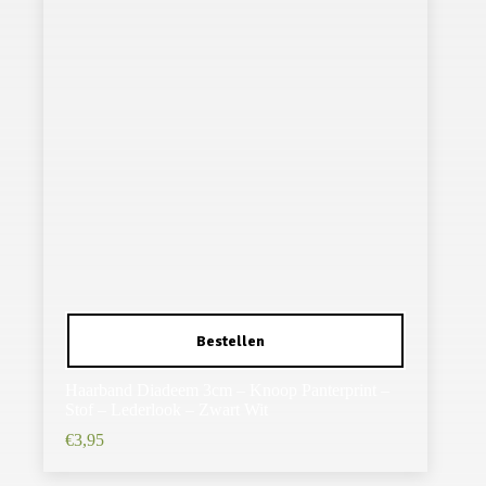
Haarband Diadeem 3cm – Knoop Panterprint –
Stof – Lederlook – Zwart Wit
€
3,95