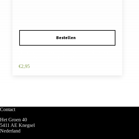
Haarband Diadeem 3cm – Knoop Fashionprint –
Gladde Stof – Geel Grijs Wit
€
2,95
Contact
Het Groen 40
5411 AE Knegsel
Nederland