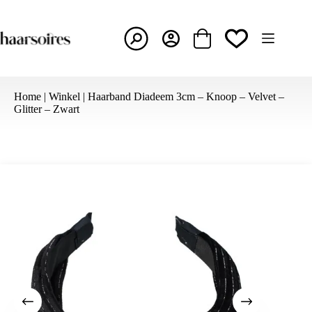
Ga
naar
de
inhoud
Winkelwagen
Home
|
Winkel
|
Haarband Diadeem 3cm – Knoop – Velvet –
Glitter – Zwart