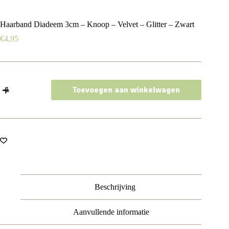
Haarband Diadeem 3cm – Knoop – Velvet – Glitter – Zwart
€
4,95
Haarband
Toevoegen aan winkelwagen
Diadeem
3cm
–
Knoop
–
Velvet
-
Glitter
–
Zwart
aantal
Beschrijving
Aanvullende informatie