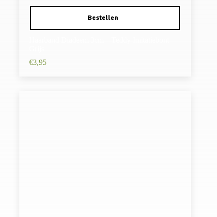
Haarband Diadeem 3cm – Teddy Imitatiebont –
Grijs
€
3,95