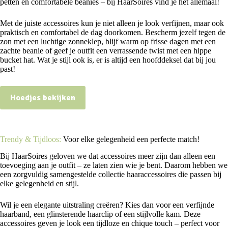
petten en comfortabele beanies – bij HaarSoires vind je het allemaal!
Met de juiste accessoires kun je niet alleen je look verfijnen, maar ook
praktisch en comfortabel de dag doorkomen. Bescherm jezelf tegen de
zon met een luchtige zonneklep, blijf warm op frisse dagen met een
zachte beanie of geef je outfit een verrassende twist met een hippe
bucket hat. Wat je stijl ook is, er is altijd een hoofddeksel dat bij jou
past!
Hoedjes bekijken
Trendy & Tijdloos:
Voor elke gelegenheid een perfecte match!
Bij HaarSoires geloven we dat accessoires meer zijn dan alleen een
toevoeging aan je outfit – ze laten zien wie je bent. Daarom hebben we
een zorgvuldig samengestelde collectie haaraccessoires die passen bij
elke gelegenheid en stijl.
Wil je een elegante uitstraling creëren? Kies dan voor een verfijnde
haarband, een glinsterende haarclip of een stijlvolle kam. Deze
accessoires geven je look een tijdloze en chique touch – perfect voor