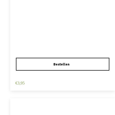
Haarspeld Duckklem 12cm – Haarbloem – Lichtroze
€
3,95