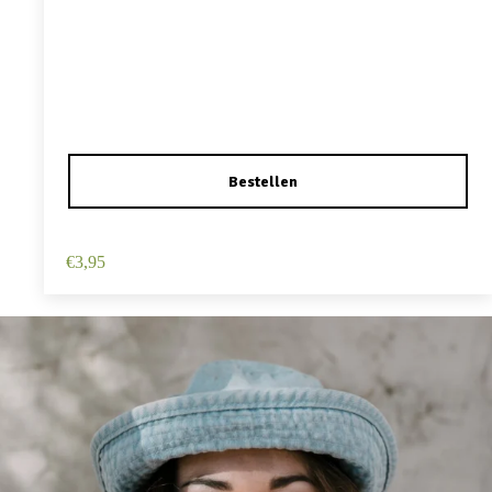
Haarspeld Duckklem 12cm – Haarbloem – Roze
€
3,95