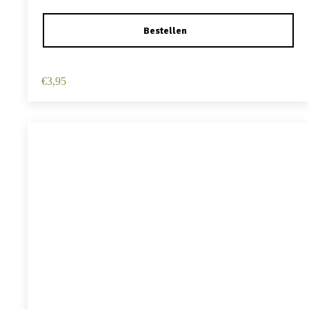
Haarspeld Duckklem 12cm – Haarbloem – Geel
€
3,95