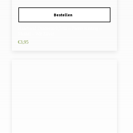
Haarband Diadeem 0,5cm – Parels Ketting –
Metaal – Wit Zilver
€
3,95