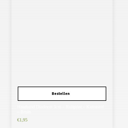
Haarband Diadeem 3cm – Ruitprint – Kunststof
– Bruin
€
1,95