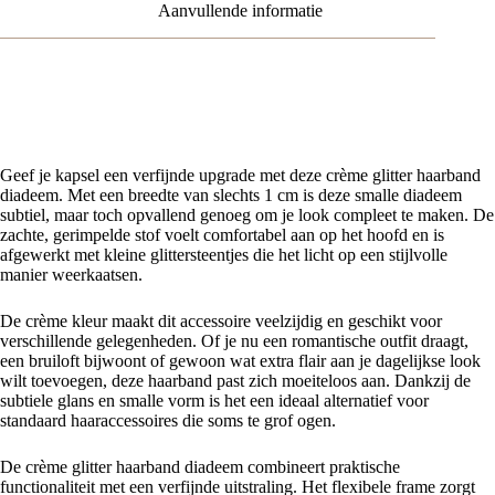
Aanvullende informatie
Crème Glitter Haarband Diadeem – Stijlvol, Elegant en
Comfortabel
Geef je kapsel een verfijnde upgrade met deze crème glitter haarband
diadeem. Met een breedte van slechts 1 cm is deze smalle diadeem
subtiel, maar toch opvallend genoeg om je look compleet te maken. De
zachte, gerimpelde stof voelt comfortabel aan op het hoofd en is
afgewerkt met kleine glittersteentjes die het licht op een stijlvolle
manier weerkaatsen.
De crème kleur maakt dit accessoire veelzijdig en geschikt voor
verschillende gelegenheden. Of je nu een romantische outfit draagt,
een bruiloft bijwoont of gewoon wat extra flair aan je dagelijkse look
wilt toevoegen, deze haarband past zich moeiteloos aan. Dankzij de
subtiele glans en smalle vorm is het een ideaal alternatief voor
standaard haaraccessoires die soms te grof ogen.
De crème glitter haarband diadeem combineert praktische
functionaliteit met een verfijnde uitstraling. Het flexibele frame zorgt