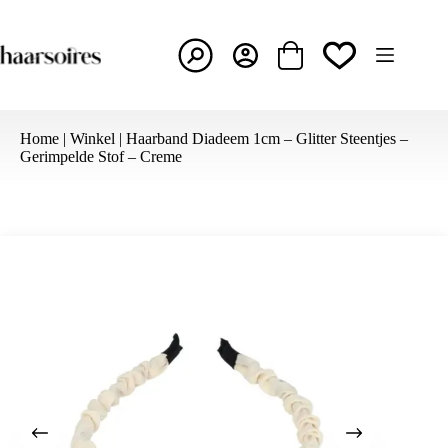
Ga
naar
de
inhoud
Winkelwagen
Home
|
Winkel
|
Haarband Diadeem 1cm – Glitter Steentjes –
Gerimpelde Stof – Creme