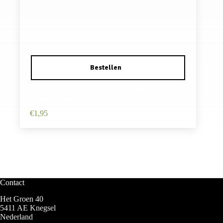
Haarband Diadeem 1cm – Gerimpelde Stof –
Fuchsia Roze
€
1,95
Contact
Het Groen 40
5411 AE Knegsel
Nederland