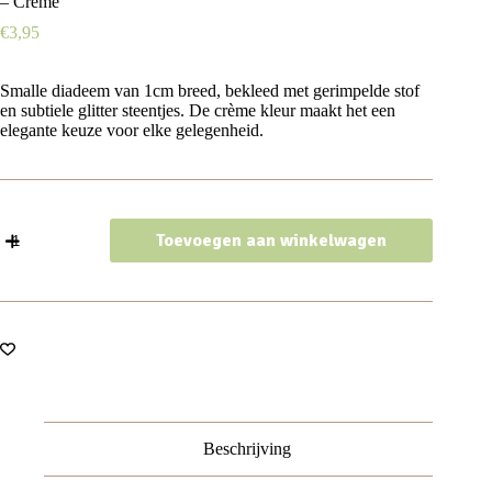
– Creme
€
3,95
Smalle diadeem van 1cm breed, bekleed met gerimpelde stof
en subtiele glitter steentjes. De crème kleur maakt het een
elegante keuze voor elke gelegenheid.
Haarband
Toevoegen aan winkelwagen
Diadeem
1cm
–
Glitter
Steentjes
–
Gerimpelde
Stof
–
Creme
aantal
Beschrijving