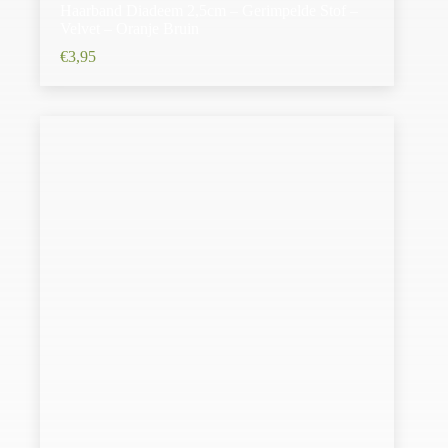
Haarband Diadeem 2,5cm – Gerimpelde Stof –
Velvet – Oranje Bruin
€
3,95