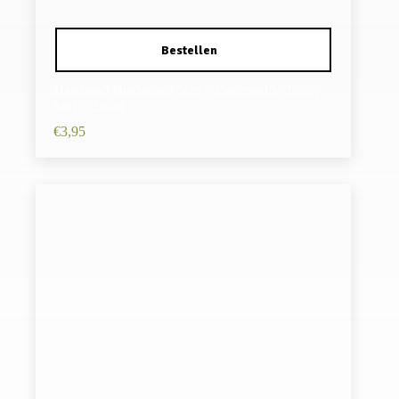
Haarband Diadeem 2,5cm – Gerimpelde Teddy
Stof – Zwart
€
3,95