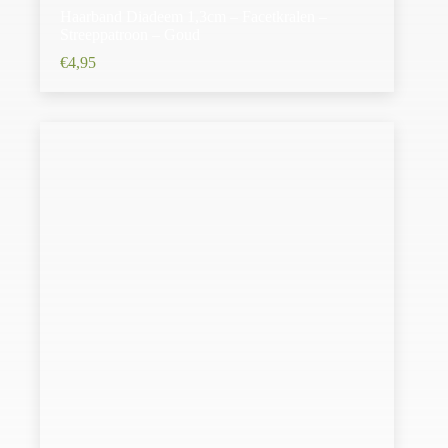
Haarband Diadeem 1,3cm – Facetkralen –
Streeppatroon – Goud
€
4,95