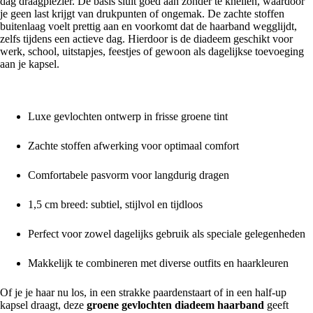
dag draagplezier. De basis sluit goed aan zonder te knellen, waardoor
je geen last krijgt van drukpunten of ongemak. De zachte stoffen
buitenlaag voelt prettig aan en voorkomt dat de haarband wegglijdt,
zelfs tijdens een actieve dag. Hierdoor is de diadeem geschikt voor
werk, school, uitstapjes, feestjes of gewoon als dagelijkse toevoeging
aan je kapsel.
Pluspunten van deze haarband:
Luxe gevlochten ontwerp in frisse groene tint
Zachte stoffen afwerking voor optimaal comfort
Comfortabele pasvorm voor langdurig dragen
1,5 cm breed: subtiel, stijlvol en tijdloos
Perfect voor zowel dagelijks gebruik als speciale gelegenheden
Makkelijk te combineren met diverse outfits en haarkleuren
Of je je haar nu los, in een strakke paardenstaart of in een half-up
kapsel draagt, deze
groene gevlochten diadeem haarband
geeft