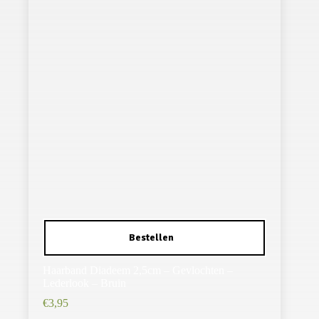
Haarband Diadeem 2,5cm – Gevlochten –
Lederlook – Bruin
€
3,95