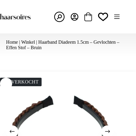
Ga
naar
de
inhoud
Winkelwagen
Home
|
Winkel
|
Haarband Diadeem 1.5cm – Gevlochten –
Effen Stof – Bruin
UITVERKOCHT