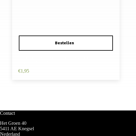
Haarband Diadeem 2,5cm – Ruitprint –
Kunststof – Grijs
€
1,95
Contact
Het Groen 40
5411 AE Knegsel
Nederland