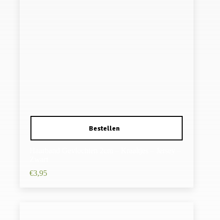
Haarband Gevlochten 2cm – Kraaltjes – Jersey –
Zwart
€
3,95