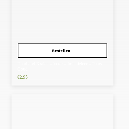
Haarband Kralen – Veter – Imitatieleer – Paars
Goud
€
2,95