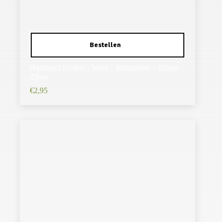
Haarband Kralen – Veter – Imitatieleer – Blauw
Zilver
€
2,95