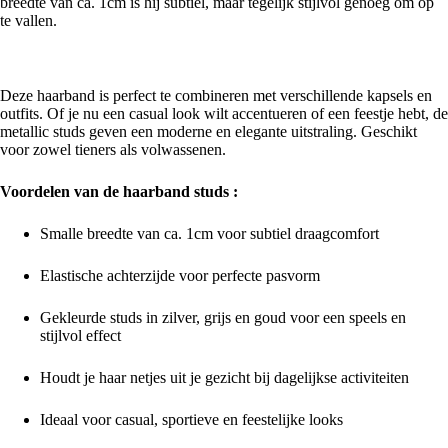
breedte van ca. 1cm is hij subtiel, maar tegelijk stijlvol genoeg om op
te vallen.
Veelzijdig en trendy
Deze haarband is perfect te combineren met verschillende kapsels en
outfits. Of je nu een casual look wilt accentueren of een feestje hebt, de
metallic studs geven een moderne en elegante uitstraling. Geschikt
voor zowel tieners als volwassenen.
Voordelen van de haarband studs :
Smalle breedte van ca. 1cm voor subtiel draagcomfort
Elastische achterzijde voor perfecte pasvorm
Gekleurde studs in zilver, grijs en goud voor een speels en
stijlvol effect
Houdt je haar netjes uit je gezicht bij dagelijkse activiteiten
Ideaal voor casual, sportieve en feestelijke looks