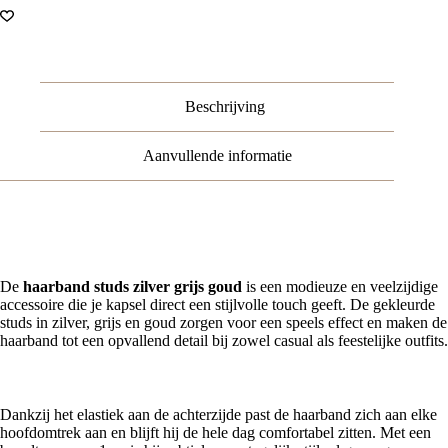
Goud
Grijs
Zilver
aantal
Beschrijving
Aanvullende informatie
Haarband studs zilver grijs goud – stijlvol en opvallend
De
haarband studs zilver grijs goud
is een modieuze en veelzijdige
accessoire die je kapsel direct een stijlvolle touch geeft. De gekleurde
studs in zilver, grijs en goud zorgen voor een speels effect en maken de
haarband tot een opvallend detail bij zowel casual als feestelijke outfits.
Comfortabele pasvorm
Dankzij het elastiek aan de achterzijde past de haarband zich aan elke
hoofdomtrek aan en blijft hij de hele dag comfortabel zitten. Met een