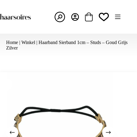
Ga
naar
de
inhoud
Winkelwagen
Home
|
Winkel
|
Haarband Sierband 1cm – Studs – Goud Grijs
Zilver