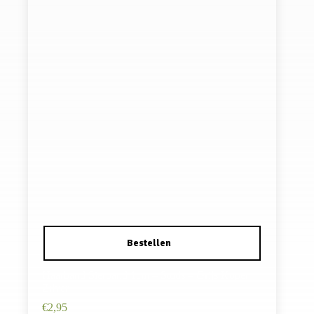
Haarband Sierband 1cm – Studs – Grijs Koper
Zilver
€
2,95