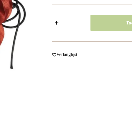
Haarband
Bloem
To
11cm
-
Veter
-
Striklint
-
Verlanglijst
Roestkleur
Bruin
aantal