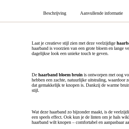
Beschrijving
Aanvullende informatie
Laat je creatieve stijl zien met deze veelzijdige
haarb
haarband is voorzien van een grote bloem en lange vete
dagelijkse look een unieke touch te geven.
Stijlvol en speels ontwerp
De
haarband bloem bruin
is ontworpen met oog voo
hebben een zachte, natuurlijke uitstraling, waardoor 
dat gemakkelijk te knopen is. Dankzij de warme bruint
stijl.
Veelzijdig te gebruiken
Wat deze haarband zo bijzonder maakt, is de veelzijd
een speels effect. Ook kun je de linten om je hals wikk
haarband wilt knopen – comfortabel en aanpasbaar aan 