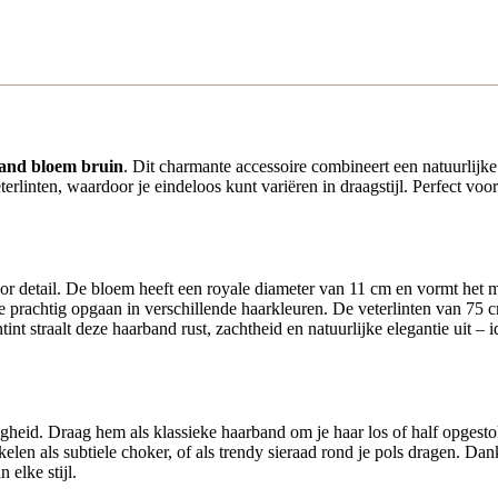
and bloem bruin
. Dit charmante accessoire combineert een natuurlijke
rlinten, waardoor je eindeloos kunt variëren in draagstijl. Perfect voor
r detail. De bloem heeft een royale diameter van 11 cm en vormt het
ze prachtig opgaan in verschillende haarkleuren. De veterlinten van 75 
int straalt deze haarband rust, zachtheid en natuurlijke elegantie uit –
igheid. Draag hem als klassieke haarband om je haar los of half opgest
elen als subtiele choker, of als trendy sieraad rond je pols dragen. Dankz
elke stijl.