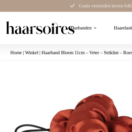
Ga
Gratis verzenden boven €40
naar
de
inhoud
Haarbanden
Haarelast
Home
|
Winkel
|
Haarband Bloem 11cm – Veter – Striklint – Roes