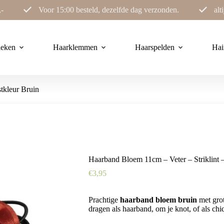
,-
Voor 15:00 besteld, dezelfde dag verzonden.
alt
ieken
Haarklemmen
Haarspelden
Hai
tkleur Bruin
Haarband Bloem 11cm – Veter – Striklint 
€
3,95
Prachtige
haarband bloem bruin
met grot
dragen als haarband, om je knot, of als chi