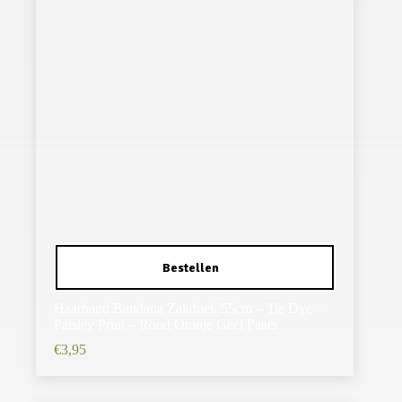
Haarband Bandana Zakdoek 55cm – Tie Dye –
Paisley Print – Rood Oranje Geel Paars
€
3,95