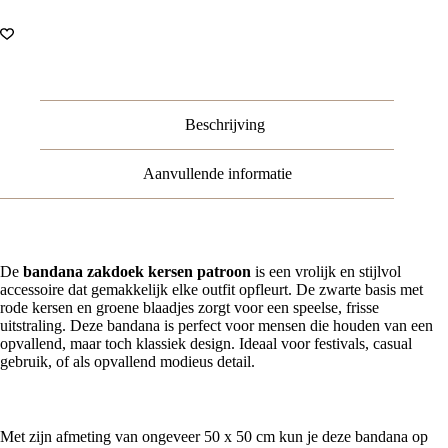
Kersen
Print
–
Zwart
Rood
aantal
Beschrijving
Aanvullende informatie
De
bandana zakdoek kersen patroon
is een vrolijk en stijlvol
accessoire dat gemakkelijk elke outfit opfleurt. De zwarte basis met
rode kersen en groene blaadjes zorgt voor een speelse, frisse
uitstraling. Deze bandana is perfect voor mensen die houden van een
opvallend, maar toch klassiek design. Ideaal voor festivals, casual
gebruik, of als opvallend modieus detail.
Veelzijdige draagmogelijkheden
Met zijn afmeting van ongeveer 50 x 50 cm kun je deze bandana op