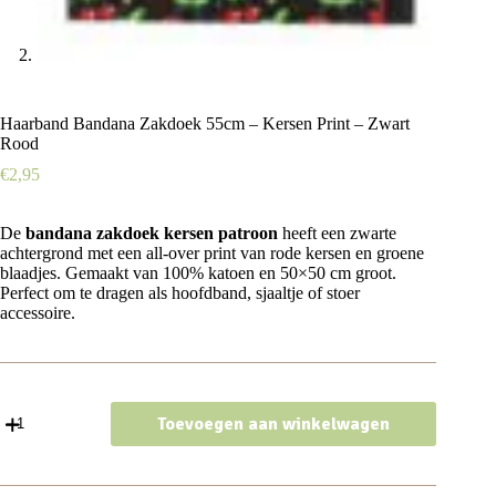
Haarband Bandana Zakdoek 55cm – Kersen Print – Zwart
Rood
€
2,95
De
bandana zakdoek kersen patroon
heeft een zwarte
achtergrond met een all-over print van rode kersen en groene
blaadjes. Gemaakt van 100% katoen en 50×50 cm groot.
Perfect om te dragen als hoofdband, sjaaltje of stoer
accessoire.
Haarband
Toevoegen aan winkelwagen
Bandana
Zakdoek
55cm
–