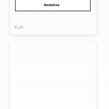
Haarband Bandana Zakdoek 55cm – Oriental
Print – Rood
€
1,95