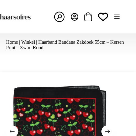
Ga
naar
de
inhoud
Winkelwagen
Home
|
Winkel
|
Haarband Bandana Zakdoek 55cm – Kersen
Print – Zwart Rood