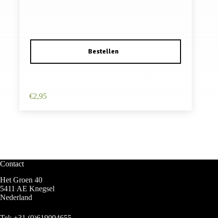
Haarband Bandana Zakdoek 55cm – Paisley
Print – Lichtblauw
€
2,95
Contact
Het Groen 40
5411 AE Knegsel
Nederland
Tel:
+31 (0)619094655