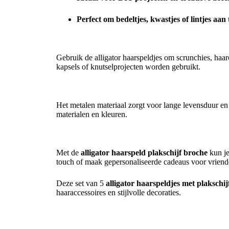
Perfect om bedeltjes, kwastjes of lintjes aan 
Veelzijdig gebruik
Gebruik de alligator haarspeldjes om scrunchies, haar
kapsels of knutselprojecten worden gebruikt.
Duurzaam en stijlvol
Het metalen materiaal zorgt voor lange levensduur en 
materialen en kleuren.
Creatieve mogelijkheden
Met de
alligator haarspeld plakschijf broche
kun je
touch of maak gepersonaliseerde cadeaus voor vriende
Deze set van 5
alligator haarspeldjes met plakschij
haaraccessoires en stijlvolle decoraties.