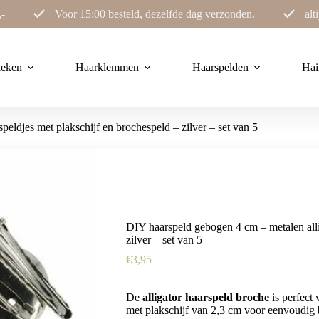
,-
Voor 15:00 besteld, dezelfde dag verzonden.
alt
ieken
Haarklemmen
Haarspelden
Hai
eldjes met plakschijf en brochespeld – zilver – set van 5
DIY haarspeld gebogen 4 cm – metalen alli
zilver – set van 5
€
3,95
De
alligator haarspeld broche
is perfect 
met plakschijf van 2,3 cm voor eenvoudig b