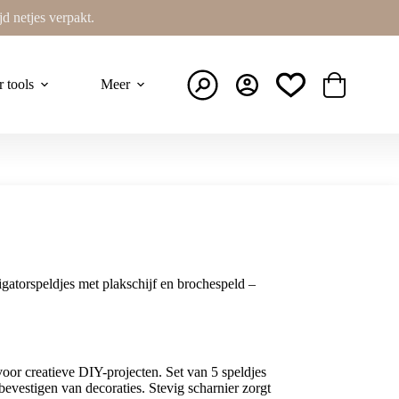
ijd netjes verpakt.
r tools
Meer
Winkelwage
gatorspeldjes met plakschijf en brochespeld –
voor creatieve DIY-projecten. Set van 5 speldjes
evestigen van decoraties. Stevig scharnier zorgt