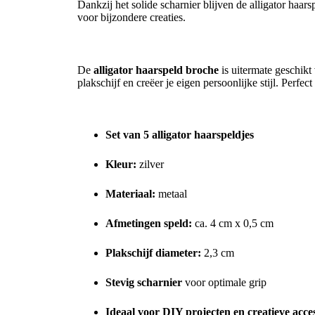
Dankzij het solide scharnier blijven de alligator haars
voor bijzondere creaties.
Ideaal voor DIY en personalisatie
De
alligator haarspeld broche
is uitermate geschikt 
plakschijf en creëer je eigen persoonlijke stijl. Perfec
Kenmerken en voordelen
Set van 5 alligator haarspeldjes
Kleur:
zilver
Materiaal:
metaal
Afmetingen speld:
ca. 4 cm x 0,5 cm
Plakschijf diameter:
2,3 cm
Stevig scharnier
voor optimale grip
Ideaal voor DIY projecten en creatieve acce