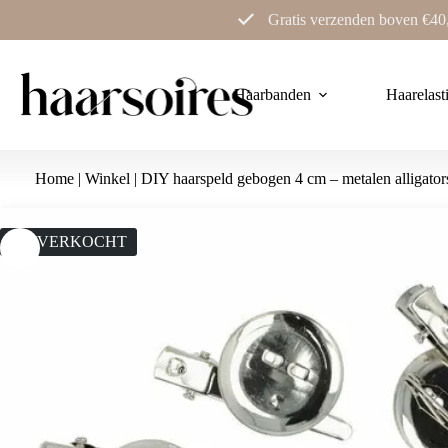
Ga
Gratis verzenden boven €40
naar
de
inhoud
Haarbanden
Haarelast
Home
|
Winkel
|
DIY haarspeld gebogen 4 cm – metalen alligatorsp
UITVERKOCHT