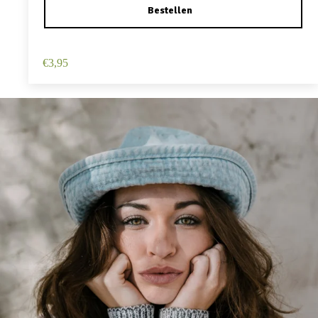
Haarspeld Duckklem 12cm – Haarbloem – Roze
€
3,95