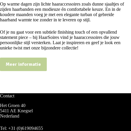
Op warme dagen zijn lichte haaraccessoires zoals dunne sjaaltjes of
zijden haarbanden een modieuze én comfortabele keuze. En in de
koudere maanden voeg je met een elegante turban of gebreide
haarband warmte toe zonder in te leveren op stijl.
Of je nu gaat voor een subtiele finishing touch of een opvallend
statement piece – bij HaarSoires vind je haaraccessoires die jouw
persoonlijke stijl versterken. Laat je inspireren en geef je look een
unieke twist met onze bijzondere collectie!
Meer informatie
Contact
Het Groen 40
5411 AE Knegsel
Nederland
Tel:
+31 (0)619094655