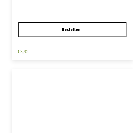
Haarspeld Duckklem 12cm – Haarbloem – Lichtroze
€
3,95