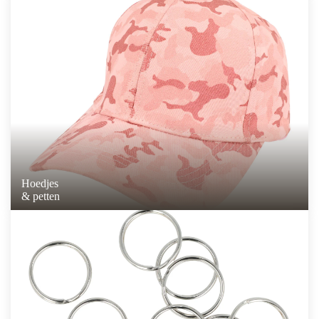
Hoedjes
& petten