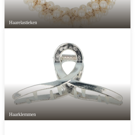
Haarelastieken
Haarklemmen