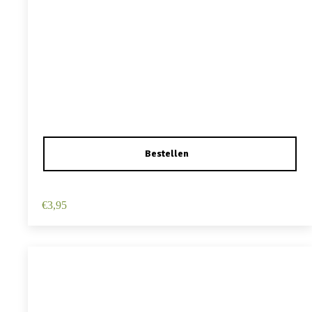
Haarspeld Duckklem 12cm – Haarbloem – Wit
€
3,95